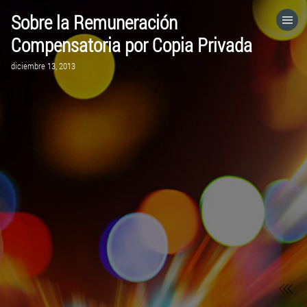
Sobre la Remuneración
HOME
Compensatoria por Copia Privada
diciembre 13, 2013
CATEGORÍAS
IR A
VISITA EL SITIO WEB