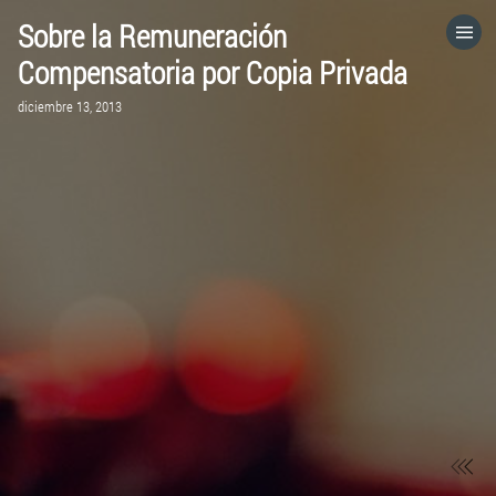
Sobre la Remuneración
HOME
Compensatoria por Copia Privada
diciembre 13, 2013
CATEGORÍAS
IR A
VISITA EL SITIO WEB