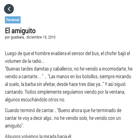
HOME
Personal
El amiguito
CATEGORÍAS
por
gusdsala,
diciembre 15, 2010
VISITA EL SITIO WEB
Luego de que el hombre evadiera el sensor del bus, el chofer bajó el
volumen de la radio...
"Buenas tardes damitas y caballeros, no he venido a incomodarte, he
venido a cantarte.... " ... "Las manos en los bolsillos, siempre mirando
al suelo, la barba sin afeitar, desde hace tres días ya..." Y así siguió
cantando. Todos simplemente seguíamos viendo por la ventana,
algunos escuchándolo otros no.
Cuando terminó de cantar... "Bueno ahora que he terminado de
cantar te voy a decir algo.. no he venido solo, he venido con un
amiguito".
Algunos volvimos la mirada hacia él.