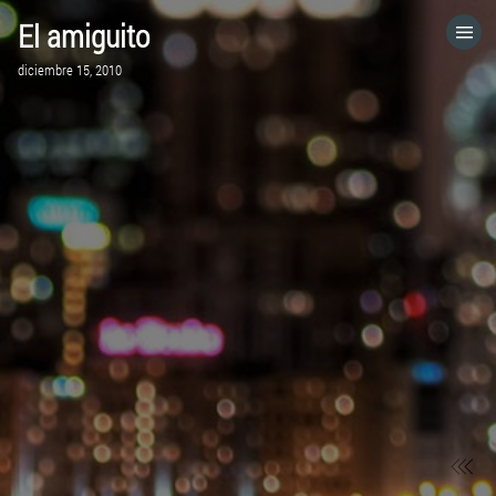
El amiguito
HOME
diciembre 15, 2010
CATEGORÍAS
VISITA EL SITIO WEB