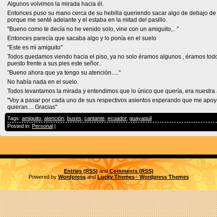
Algunos volvimos la mirada hacia él.
Entonces puso su mano cerca de su hebilla queriendo sacar algo de debajo de 
porque me senté adelante y el estaba en la mitad del pasillo.
"Bueno como te decía no he venido solo, vine con un amiguito,.. "
Entonces parecía que sacaba algo y lo ponía en el suelo
"Este es mi amiguito"
Todos quedamos viendo hacia el piso, ya no solo éramos algunos , éramos todos
puesto frente a sus pies este señor..
"Bueno ahora que ya tengo su atención....."
No había nada en el suelo.
Todos levantamos la mirada y entendimos que lo único que quería, era nuestra a
"Voy a pasar por cada uno de sus respectivos asientos esperando que me apoye
quieran.... Gracias"
Tags:
amiguito
,
atención
,
buses
,
cantante
,
ecuador
,
guayaquil
Posted in:
Personal
|
Entries (RSS)
and
Comments (RSS)
Powered by
Wordpress
and
Lucky Themes - Wordpress Themes