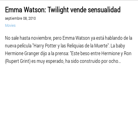
Emma Watson: Twilight vende sensualidad
septiembre 08, 2010
Movies
No sale hasta noviembre, pero Emma Watson ya está hablando de la
nueva película "Harry Potter y las Reliquias de la Muerte". La baby
Hermione Granger dijo a la prensa: "Este beso entre Hermione y Ron
(Rupert Grint) es muy esperado, ha sido construido por ocho
películas hasta ahora". Miss Watson continuó: "Y Harry Potter […]