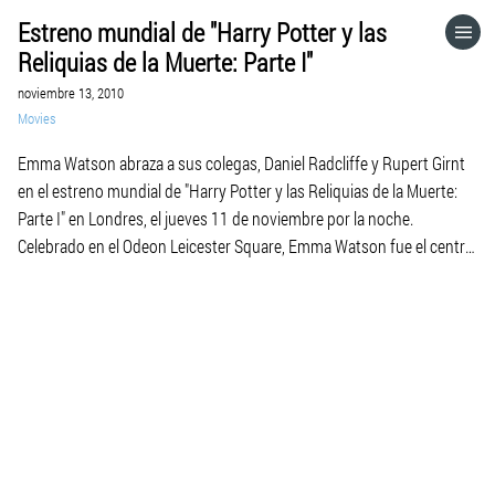
Estreno mundial de "Harry Potter y las
HOME
Reliquias de la Muerte: Parte I"
noviembre 13, 2010
CATEGORÍAS
Movies
Emma Watson abraza a sus colegas, Daniel Radcliffe y Rupert Girnt
IR A
en el estreno mundial de "Harry Potter y las Reliquias de la Muerte:
Parte I" en Londres, el jueves 11 de noviembre por la noche.
Celebrado en el Odeon Leicester Square, Emma Watson fue el centro
VISITA EL SITIO WEB
de atención con un sexy vestido. El estreno en Londres se […]