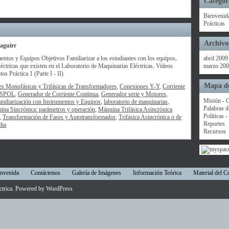
Categor
Bienvenid
Prácticas
Archivo
aguirr
entos y Equipos Objetivos Familiarizar a los estudiantes con los equipos,
abril 2009
éctricas que existen en el Laboratorio de Maquinarias Eléctricas. Videos
marzo 20
os Práctica 1 (Parte I - II)
Mapa de
s Monofásicas y Trifásicas de Transformadores
,
Conexiones Y-Y
,
Corriente
SPOL
,
Generador de Corriente Continua
,
Generador serie y Motores
,
Misión - O
amiliarización con Instrumentos y Equipos
,
laboratorio de maquinarias
,
Palabras d
ina Sincrónica: parámetros y operación
,
Máquina Trifásica Asincrónica
Políticas 
,
Transformación de Fases y Autotransformador
,
Trifásica Asincrónica o de
Reportes
lta
Recursos
nvenida
Contáctenos
Galería de Imágenes
Información Teórica
Material del C
ctrica
. Powered by
WordPress