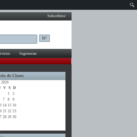
Subscribirse
rvicios
Sugerencias
rio de Clases
o 2026
J
V
S
D
1
2
7
8
9
3
14
15
16
0
21
22
23
7
28
29
30