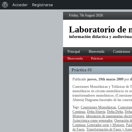
Acerca
Acceder
Registrarse
de
Friday, 7th August 2026.
WordPress
Laboratorio de m
información didactica y audiovisual
Principal
Bienvenida
Contáctenos
Bienvenida
Prácticas
Práctica #3
Publicado
jueves, 19th marzo 2009
por
d
Conexiones Monofásicas y Trifásicas de T
monofásicos en circuito monofásicos en seri
transformadores monofásicos, (Conexiones 
Abierta) Diagrama fasoriales de las conexio
Tags:
Conexiones Monofásicas
,
Conexione
Continua
,
Delta Abierta
,
Delta-Delta
,
Delt
Motores
,
laboratorio de maquinarias electr
Asincrónica como generador
,
Operación d
Continua: Generador serie y Motores
,
Pará
de Fases
,
Transformación de Fases y Auto