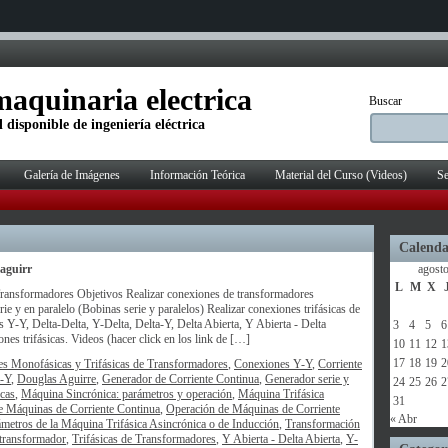
aquinaria electrica
Buscar
 disponible de ingeniería eléctrica
Galería de Imágenes
Información Teórica
Material del Curso (Videos)
Se
Calenda
aguirr
agost
L
M
X
ransformadores Objetivos Realizar conexiones de transformadores
e y en paralelo (Bobinas serie y paralelos) Realizar conexiones trifásicas de
Y-Y, Delta-Delta, Y-Delta, Delta-Y, Delta Abierta, Y Abierta - Delta
3
4
5
6
nes trifásicas. Videos (hacer click en los link de […]
10
11
12
1
17
18
19
2
s Monofásicas y Trifásicas de Transformadores
,
Conexiones Y-Y
,
Corriente
a-Y
,
Douglas Aguirre
,
Generador de Corriente Continua
,
Generador serie y
24
25
26
2
icas
,
Máquina Sincrónica: parámetros y operación
,
Máquina Trifásica
31
e Máquinas de Corriente Continua
,
Operación de Máquinas de Corriente
« Abr
metros de la Máquina Trifásica Asincrónica o de Inducción
,
Transformación
transformador
,
Trifásicas de Transformadores
,
Y Abierta - Delta Abierta
,
Y-