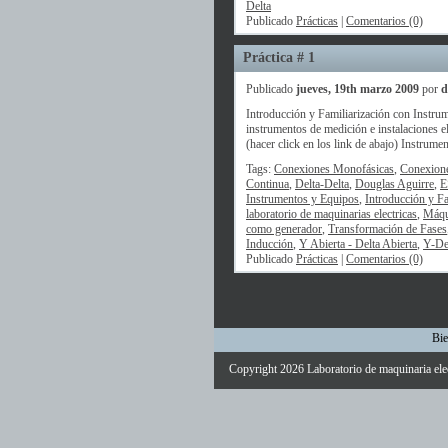
Delta
Publicado
Prácticas
|
Comentarios (0)
Práctica # 1
Publicado
jueves, 19th marzo 2009
por
d
Introducción y Familiarización con Instrum
instrumentos de medición e instalaciones el
(hacer click en los link de abajo) Instrument
Tags:
Conexiones Monofásicas
,
Conexione
Continua
,
Delta-Delta
,
Douglas Aguirre
,
E
Instrumentos y Equipos
,
Introducción y F
laboratorio de maquinarias electricas
,
Máqu
como generador
,
Transformación de Fases
Inducción
,
Y Abierta - Delta Abierta
,
Y-De
Publicado
Prácticas
|
Comentarios (0)
Bie
Copyright 2026
Laboratorio de maquinaria ele