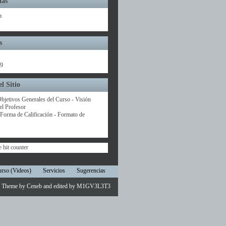
ías
a
s
09
l Sitio
bjetivos Generales del Curso - Visión
el Profesor
- Forma de Calificación - Formato de
urso (Videos)
Servicios
Sugerencias
Theme by
Ceneb
and edited by
M1GV3L3T3