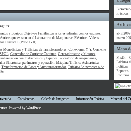
Categor
Bienvenid
Prácticas
Archivo
aguirr
entos y Equipos Objetivos Familiarizar a los estudiantes con los equipos,
abril 2009
éctricas que existen en el Laboratorio de Maquinarias Eléctricas. Videos
marzo 20
os Práctica 1 (Parte I - II)
Mapa de
s Monofásicas y Trifásicas de Transformadores
,
Conexiones Y-Y
,
Corriente
SPOL
,
Generador de Corriente Continua
,
Generador serie y Motores
,
Misión - O
amiliarización con Instrumentos y Equipos
,
laboratorio de maquinarias
,
Palabras d
ina Sincrónica: parámetros y operación
,
Máquina Trifásica Asincrónica
Políticas 
,
Transformación de Fases y Autotransformador
,
Trifásica Asincrónica o de
Reportes
lta
Recursos
nvenida
Contáctenos
Galería de Imágenes
Información Teórica
Material del C
ctrica
. Powered by
WordPress