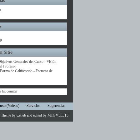
ías
a
s
09
l Sitio
bjetivos Generales del Curso - Visión
el Profesor
- Forma de Calificación - Formato de
urso (Videos)
Servicios
Sugerencias
Theme by
Ceneb
and edited by
M1GV3L3T3