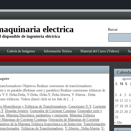
aquinaria electrica
Buscar
 disponible de ingeniería eléctrica
Galería de Imágenes
Información Teórica
Material del Curso (Videos)
Se
Calenda
aguirr
agost
L
M
X
ransformadores Objetivos Realizar conexiones de transformadores
e y en paralelo (Bobinas serie y paralelos) Realizar conexiones trifásicas de
Y-Y, Delta-Delta, Y-Delta, Delta-Y, Delta Abierta, Y Abierta - Delta
3
4
5
6
nes trifásicas. Videos (hacer click en los link de […]
10
11
12
1
17
18
19
2
s Monofásicas y Trifásicas de Transformadores
,
Conexiones Y-Y
,
Corriente
a-Y
,
Douglas Aguirre
,
Generador de Corriente Continua
,
Generador serie y
24
25
26
2
icas
,
Máquina Sincrónica: parámetros y operación
,
Máquina Trifásica
31
e Máquinas de Corriente Continua
,
Operación de Máquinas de Corriente
« Abr
metros de la Máquina Trifásica Asincrónica o de Inducción
,
Transformación
transformador
,
Trifásicas de Transformadores
,
Y Abierta - Delta Abierta
,
Y-