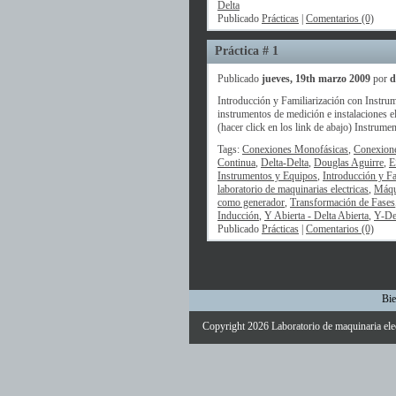
Delta
Publicado
Prácticas
|
Comentarios (0)
Práctica # 1
Publicado
jueves, 19th marzo 2009
por
d
Introducción y Familiarización con Instrum
instrumentos de medición e instalaciones el
(hacer click en los link de abajo) Instrument
Tags:
Conexiones Monofásicas
,
Conexione
Continua
,
Delta-Delta
,
Douglas Aguirre
,
E
Instrumentos y Equipos
,
Introducción y F
laboratorio de maquinarias electricas
,
Máqu
como generador
,
Transformación de Fases
Inducción
,
Y Abierta - Delta Abierta
,
Y-De
Publicado
Prácticas
|
Comentarios (0)
Bie
Copyright 2026
Laboratorio de maquinaria ele