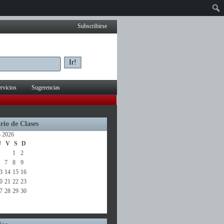
Subscribirse
rvicios
Sugerencias
rio de Clases
o 2026
J
V
S
D
1
2
7
8
9
3
14
15
16
0
21
22
23
7
28
29
30