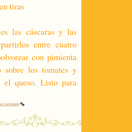
en tiras
les las cáscaras y las
partirlos entre cuatro
polvorear con pimienta
 sobre los tomates y
 el queso. Listo para
 a comment