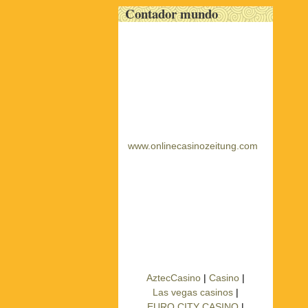
Contador mundo
www.onlinecasinozeitung.com
AztecCasino
|
Casino
|
Las vegas casinos
|
EURO CITY CASINO
|