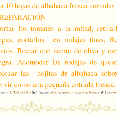
 a 10 hojas de albahaca fresca cortadas 
REPARACIÓN
ortar los tomates a la mitad, retirar
epas, cortarlos en rodajas finas. Re
latos. Rociar con aceite de oliva y es
egra. Acomodar las rodajas de queso
olocar las hojitas de albahaca sobre
ervir como una pequeña entrada fresca.
ted in
ENSALADAS
|
Tagged
albaha
,
queso mozarella
,
tomate
|
Leave