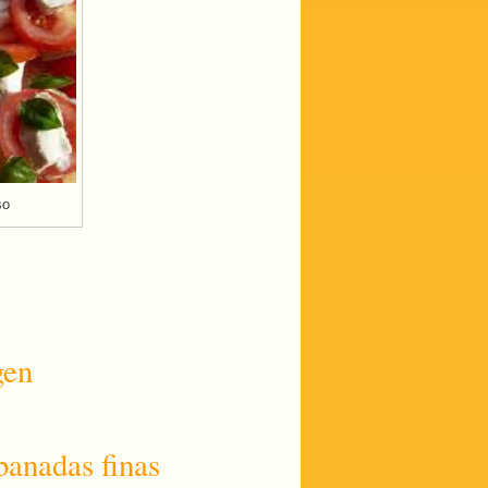
so
gen
banadas finas