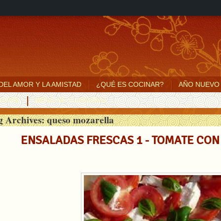
 DEL AMOR Y LA AMISTAD
¿QUÉ ES COCINAR?
AÑO NUEVO
MADRE
MENÚ DE CUARESMA
g Archives:
queso mozarella
ENSALADAS FRESCAS 1 - TOMATE CON