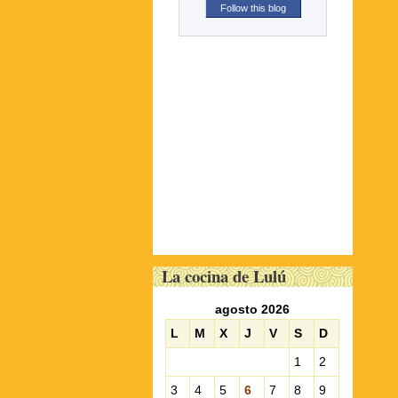
Follow this blog
La cocina de Lulú
agosto 2026
L
M
X
J
V
S
D
1
2
3
4
5
6
7
8
9