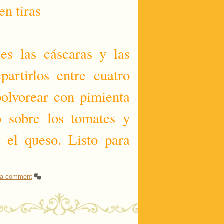
en tiras
les las cáscaras y las
partirlos entre cuatro
polvorear con pimienta
 sobre los tomates y
 el queso. Listo para
 a comment