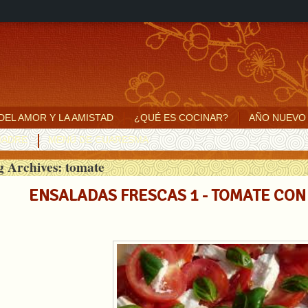
 DEL AMOR Y LA AMISTAD
¿QUÉ ES COCINAR?
AÑO NUEVO
MADRE
MENÚ DE CUARESMA
g Archives:
tomate
ENSALADAS FRESCAS 1 - TOMATE CON