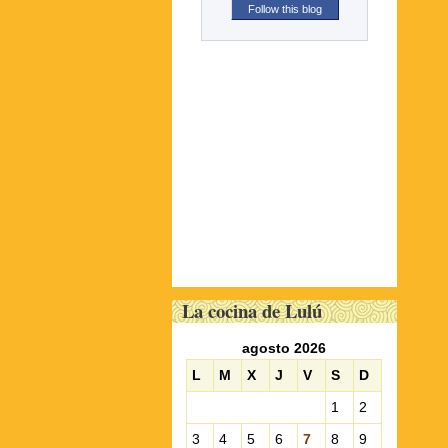
Follow this blog
La cocina de Lulú
agosto 2026
L
M
X
J
V
S
D
1
2
3
4
5
6
7
8
9