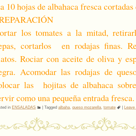
 a 10 hojas de albahaca fresca cortadas 
REPARACIÓN
ortar los tomates a la mitad, retirar
epas, cortarlos en rodajas finas. Re
latos. Rociar con aceite de oliva y es
egra. Acomodar las rodajas de queso
olocar las hojitas de albahaca sobre
ervir como una pequeña entrada fresca.
ted in
ENSALADAS
|
Tagged
albaha
,
queso mozarella
,
tomate
|
Leave