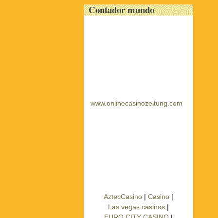
Contador mundo
www.onlinecasinozeitung.com
AztecCasino
|
Casino
|
Las vegas casinos
|
EURO CITY CASINO
|