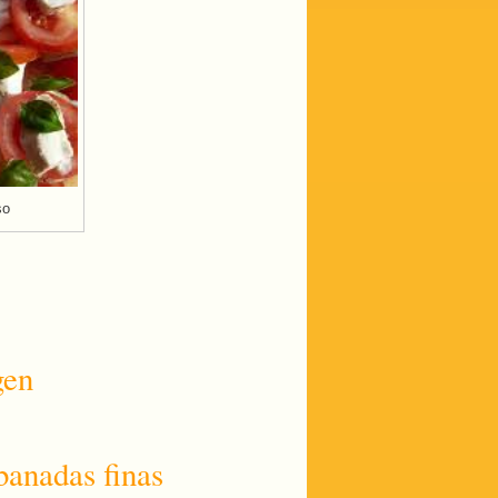
so
gen
banadas finas