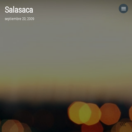
Salasaca
HOME
septiembre 20, 2009
CATEGORÍAS
IR A
VISITA EL SITIO WEB