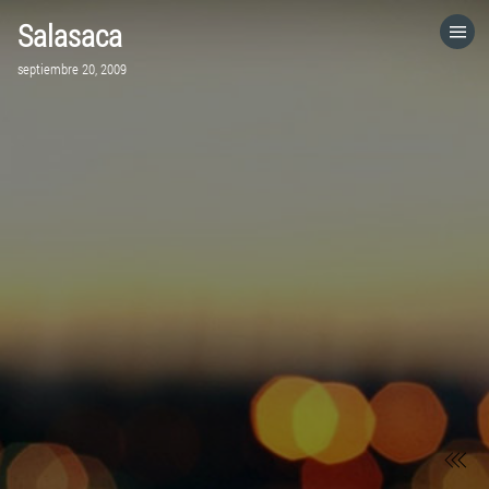
Salasaca
HOME
septiembre 20, 2009
CATEGORÍAS
IR A
VISITA EL SITIO WEB