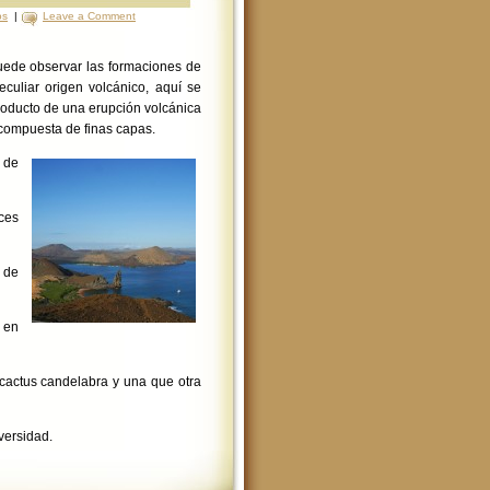
os
|
Leave a Comment
puede observar las formaciones de
culiar origen volcánico, aquí se
roducto de una erupción volcánica
compuesta de finas capas.
 de
ces
 de
 en
 cactus candelabra y una que otra
iversidad.