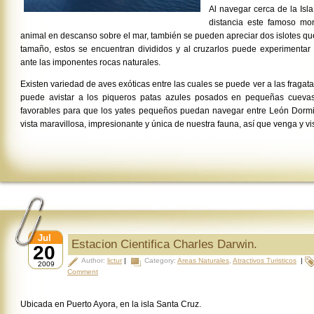
Al navegar cerca de la Isl
distancia este famoso mon
animal en descanso sobre el mar, también se pueden apreciar dos islotes 
tamaño, estos se encuentran divididos y al cruzarlos puede experimentar 
ante las imponentes rocas naturales.
Existen variedad de aves exóticas entre las cuales se puede ver a las fragat
puede avistar a los piqueros patas azules posados en pequeñas cuevas,
favorables para que los yates pequeños puedan navegar entre León Dormi
vista maravillosa, impresionante y única de nuestra fauna, así que venga y visi
Jul
Estacion Cientifica Charles Darwin.
20
Author:
lictur
|
Category:
Areas Naturales
,
Atractivos Turisticos
|
2009
Comment
Ubicada en Puerto Ayora, en la isla Santa Cruz.