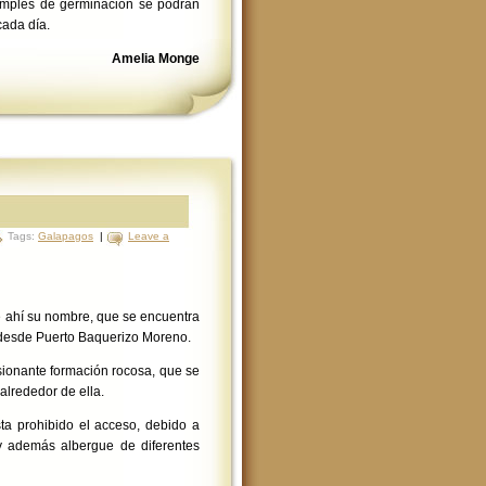
simples de germinación se podrán
cada día.
Amelia Monge
Tags:
Galapagos
|
Leave a
de ahí su nombre, que se encuentra
desde Puerto Baquerizo Moreno.
esionante formación rocosa, que se
alrededor de ella.
ta prohibido el acceso, debido a
y además albergue de diferentes