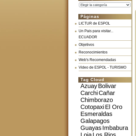
Categorías
Páginas
LICTUR de ESPOL
Un Pais para visitar...
ECUADOR
Objetivos
Reconocimientos
Web's Recomendadas
Video de ESPOL - TURISMO
Tag Cloud
Azuay
Bolivar
Carchi
Cañar
Chimborazo
Cotopaxi
El Oro
Esmeraldas
Galapagos
Guayas
Imbabura
Loja
Los Rios