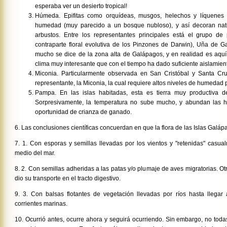
esperaba ver un desierto tropical!
Húmeda. Epifitas como orquídeas, musgos, helechos y líquenes 
humedad (muy parecido a un bosque nubloso), y así decoran nat
arbustos. Entre los representantes principales está el grupo de
contraparte floral evolutiva de los Pinzones de Darwin), Uña de Gat
mucho se dice de la zona alta de Galápagos, y en realidad es aq
clima muy interesante que con el tiempo ha dado suficiente aislamient
Miconia. Particularmente observada en San Cristóbal y Santa C
representante, la Miconia, la cual requiere altos niveles de humedad 
Pampa. En las islas habitadas, esta es tierra muy productiva de
Sorpresivamente, la temperatura no sube mucho, y abundan las hi
oportunidad de crianza de ganado.
6. Las conclusiones científicas concuerdan en que la flora de las Islas Galá
7. 1. Con esporas y semillas llevadas por los vientos y "retenidas" casua
medio del mar.
8. 2. Con semillas adheridas a las patas y/o plumaje de aves migratorias. O
dio su transporte en el tracto digestivo.
9. 3. Con balsas flotantes de vegetación llevadas por ríos hasta llegar
corrientes marinas.
10. Ocurrió antes, ocurre ahora y seguirá ocurriendo. Sin embargo, no toda