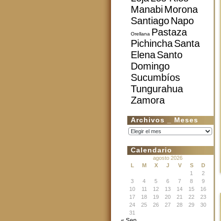
Manabi
Morona
Santiago
Napo
Pastaza
Orellana
Pichincha
Santa
Elena
Santo
Domingo
Sucumbíos
Tungurahua
Zamora
Archivos _ Meses
Archivos
_
Meses
Calendario
agosto 2026
L
M
X
J
V
S
D
1
2
3
4
5
6
7
8
9
10
11
12
13
14
15
16
17
18
19
20
21
22
23
24
25
26
27
28
29
30
31
« Sep