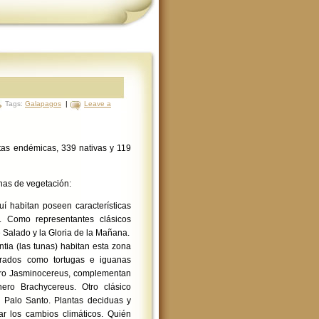
Tags:
Galapagos
|
Leave a
tas endémicas, 339 nativas y 119
nas de vegetación:
uí habitan poseen características
as. Como representantes clásicos
 Salado y la Gloria de la Mañana.
ntia (las tunas) habitan esta zona
brados como tortugas e iguanas
nero Jasminocereus, complementan
ro Brachycereus. Otro clásico
 Palo Santo. Plantas deciduas y
r los cambios climáticos. Quién