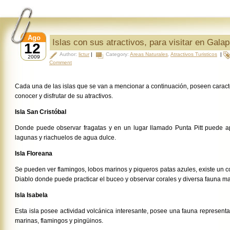
Ago
Islas con sus atractivos, para visitar en Galap
12
Author:
lictur
|
Category:
Areas Naturales
,
Atractivos Turisticos
|
2009
Comment
Cada una de las islas que se van a mencionar a continuación, poseen caracte
conocer y disfrutar de su atractivos.
Isla San Cristóbal
Donde puede observar fragatas y en un lugar llamado Punta Pitt puede ap
lagunas y riachuelos de agua dulce.
Isla Floreana
Se pueden ver flamingos, lobos marinos y piqueros patas azules, existe un 
Diablo donde puede practicar el buceo y observar corales y diversa fauna ma
Isla Isabela
Esta isla posee actividad volcánica interesante, posee una fauna representa
marinas, flamingos y pingüinos.