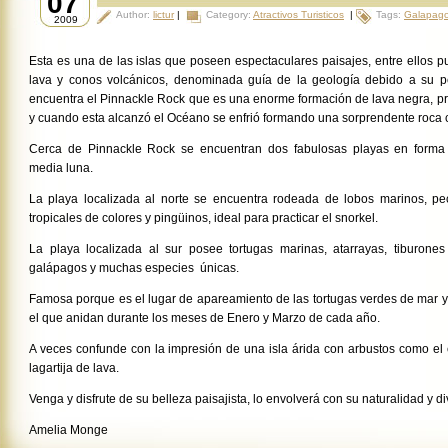
07
Author:
lictur
|
Category:
Atractivos Turisticos
|
Tags:
Galapag
2009
Esta es una de las islas que poseen espectaculares paisajes, entre ellos 
lava y conos volcánicos, denominada guía de la geología debido a su pe
encuentra el Pinnackle Rock que es una enorme formación de lava negra, p
y cuando esta alcanzó el Océano se enfrió formando una sorprendente roca 
Cerca de Pinnackle Rock se encuentran dos fabulosas playas en forma
media luna.
La playa localizada al norte se encuentra rodeada de lobos marinos, pe
tropicales de colores y pingüinos, ideal para practicar el snorkel.
La playa localizada al sur posee tortugas marinas, atarrayas, tiburones
galápagos y muchas especies únicas.
Famosa porque es el lugar de apareamiento de las tortugas verdes de mar y
el que anidan durante los meses de Enero y Marzo de cada año.
A veces confunde con la impresión de una isla árida con arbustos como el
lagartija de lava.
Venga y disfrute de su belleza paisajista, lo envolverá con su naturalidad y d
Amelia Monge