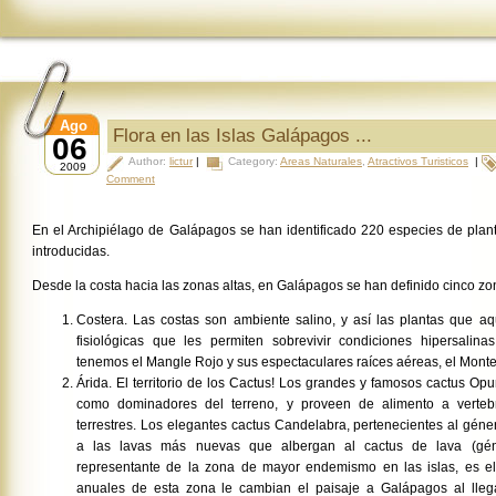
Ago
Flora en las Islas Galápagos ...
06
Author:
lictur
|
Category:
Areas Naturales
,
Atractivos Turisticos
|
2009
Comment
En el Archipiélago de Galápagos se han identificado 220 especies de plan
introducidas.
Desde la costa hacia las zonas altas, en Galápagos se han definido cinco zo
Costera. Las costas son ambiente salino, y así las plantas que aq
fisiológicas que les permiten sobrevivir condiciones hipersalin
tenemos el Mangle Rojo y sus espectaculares raíces aéreas, el Monte
Árida. El territorio de los Cactus! Los grandes y famosos cactus Opu
como dominadores del terreno, y proveen de alimento a verte
terrestres. Los elegantes cactus Candelabra, pertenecientes al gé
a las lavas más nuevas que albergan al cactus de lava (géne
representante de la zona de mayor endemismo en las islas, es el
anuales de esta zona le cambian el paisaje a Galápagos al llega