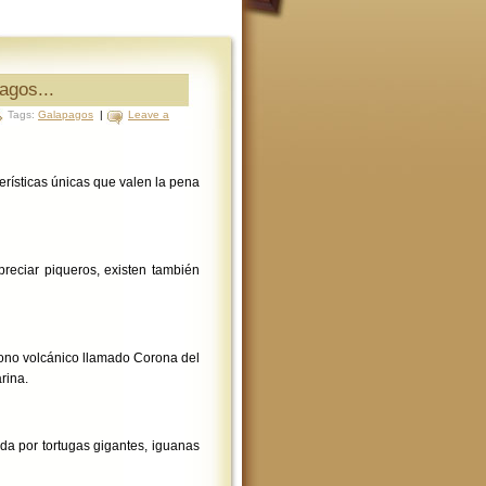
agos...
Tags:
Galapagos
|
Leave a
rísticas únicas que valen la pena
reciar piqueros, existen también
cono volcánico llamado Corona del
rina.
da por tortugas gigantes, iguanas