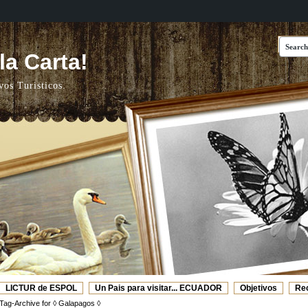
a Carta!
vos Turisticos.
LICTUR de ESPOL
Un Pais para visitar... ECUADOR
Objetivos
Re
Web's Recomendadas
Video de ESPOL - TURISMO
Tag-Archive for ◊ Galapagos ◊