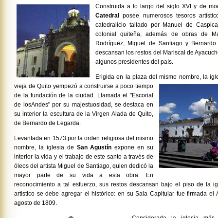
Construida a lo largo del siglo XVI y de mod
Catedral
posee numerosos tesoros artístico
catedralicio tallado por Manuel de Caspicar
colonial quiteña, además de obras de M
Rodríguez, Miguel de Santiago y Bernardo
descansan los restos del Mariscal de Ayacucho
algunos presidentes del país.
Erigida en la plaza del mismo nombre, la ig
vieja de Quito y
empezó a construirse a poco tiempo
de la fundación de la ciudad. Llamada el "Escorial
de losAndes" por su majestuosidad, se destaca en
su interior la escultura de la Virgen Alada de Quito,
de Bernardo de Legarda.
Levantada en 1573 por la orden religiosa del mismo
nombre, la iglesia de
San Agustín
expone en su
interior la vida y el trabajo de este santo a través de
óleos del artista Miguel de Santiago, quien dedicó la
mayor parte de su vida a esta obra. En
reconocimiento a tal esfuerzo, sus restos descansan bajo el piso de la igl
artístico se debe agregar el histórico: en su Sala Capitular fue firmada e
agosto de 1809.