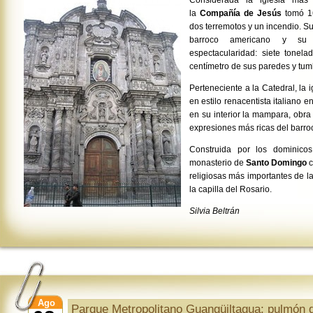
Considerada la iglesia más 
la
Compañía de Jesús
tomó 16
dos terremotos y un incendio. S
barroco americano y su 
espectacularidad: siete tone
centímetro de sus paredes y tu
Perteneciente a la Catedral, la 
en estilo renacentista italiano en
en su interior la mampara, obr
expresiones más ricas del barro
Construida por los dominicos
monasterio de
Santo Domingo
c
religiosas más importantes de la
la capilla del Rosario.
Silvia Beltrán
Ago
Parque Metropolitano Guangüiltagua: pulmón d