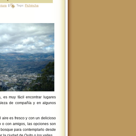
ntura
|
Tags:
Pichincha
 es muy fácil encontrar lugares
uraleza de compañía y en algunos
 aire es fresco y con un delicioso
olo o con amigos, las opciones son
el bosque para contemplarlo desde
r la ciudad de Quito o los valles.