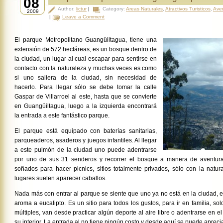
08
Author:
lictur
|
Category:
Areas Naturales
,
Atractivos Turisticos
,
Ave
2009
|
Leave a Comment
El parque Metropolitano Guangüiltagua, tiene una
extensión de 572 hectáreas, es un bosque dentro de
la ciudad, un lugar al cual escapar para sentirse en
contacto con la naturaleza y muchas veces es como
si uno saliera de la ciudad, sin necesidad de
hacerlo. Para llegar sólo se debe tomar la calle
Gaspar de Villarroel al este, hasta que se convierte
en Guangüiltagua, luego a la izquierda encontrará
la entrada a este fantástico parque.
El parque está equipado con baterías sanitarias,
parqueaderos, asaderos y juegos infantiles. Al llegar
a este pulmón de la ciudad uno puede adentrarse
por uno de sus 31 senderos y recorrer el bosque a manera de aventura,
soñados para hacer picnics, sitios totalmente privados, sólo con la nat
lugares suelen aparecer caballos.
Nada más con entrar al parque se siente que uno ya no está en la ciudad, el
aroma a eucalipto. Es un sitio para todos los gustos, para ir en familia, s
múltiples, van desde practicar algún deporte al aire libre o adentrarse en 
su interior. La entrada al no tiene ningún costo y desde aquí se puede aprecia