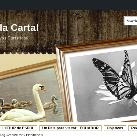
a Carta!
vos Turisticos.
LICTUR de ESPOL
Un Pais para visitar... ECUADOR
Objetivos
Re
Web's Recomendadas
Video de ESPOL - TURISMO
Tag-Archive for ◊ Pichincha ◊