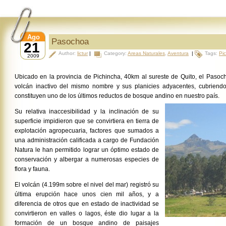
Ago
Pasochoa
21
Author:
lictur
|
Category:
Areas Naturales
,
Aventura
|
Tags:
Pi
2009
Ubicado en la provincia de Pichincha, 40km al sureste de Quito, el Pasoch
volcán inactivo del mismo nombre y sus planicies adyacentes, cubrien
constituyen uno de los últimos reductos de bosque andino en nuestro país.
Su relativa inaccesibilidad y la inclinación de su
superficie impidieron que se convirtiera en tierra de
explotación agropecuaria, factores que sumados a
una administración calificada a cargo de Fundación
Natura le han permitido lograr un óptimo estado de
conservación y albergar a numerosas especies de
flora y fauna.
El volcán (4.199m sobre el nivel del mar) registró su
última erupción hace unos cien mil años, y a
diferencia de otros que en estado de inactividad se
convirtieron en valles o lagos, éste dio lugar a la
formación de un bosque andino de paisajes