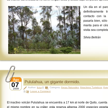
Un día en el par
definitivamente 
contacto con la 
pasarla bien, sólo
manta para el cés
visita sea completa
Silvia Beltrán
Ago
Pululahua, un gigante dormido.
07
Author:
lictur
|
Category:
Areas Naturales
,
Atractivos Turisticos
,
Ave
2009
|
Leave a Comment
El inactivo volcán Pululahua se encuentra a 17 km al norte de Quito, cuent
el mismo nombre en su cráter, esta reserva alberga 2000 especies vegeta