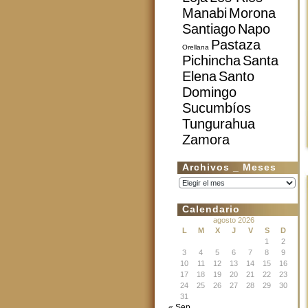
Manabi
Morona
Santiago
Napo
Pastaza
Orellana
Pichincha
Santa
Elena
Santo
Domingo
Sucumbíos
Tungurahua
Zamora
Archivos _ Meses
Archivos
_
Meses
Calendario
agosto 2026
L
M
X
J
V
S
D
1
2
3
4
5
6
7
8
9
10
11
12
13
14
15
16
17
18
19
20
21
22
23
24
25
26
27
28
29
30
31
« Sep