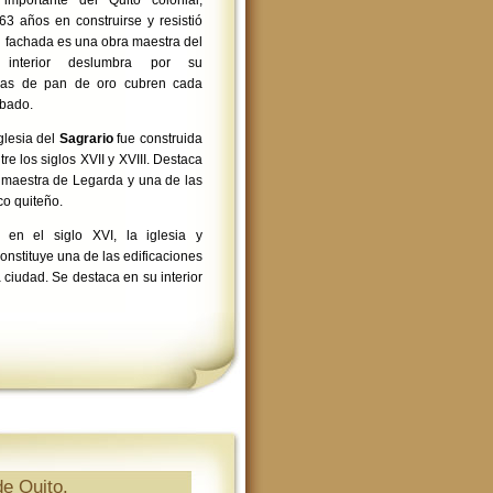
importante del Quito colonial,
3 años en construirse y resistió
u fachada es una obra maestra del
interior deslumbra por su
ladas de pan de oro cubren cada
mbado.
iglesia del
Sagrario
fue construida
tre los siglos XVII y XVIII. Destaca
a maestra de Legarda y una de las
co quiteño.
 en el siglo XVI, la iglesia y
onstituye una de las edificaciones
 ciudad. Se destaca en su interior
e Quito.