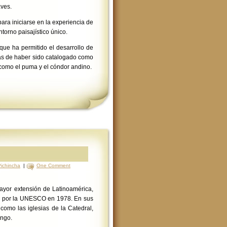
aves.
ara iniciarse en la experiencia de
torno paisajístico único.
que ha permitido el desarrollo de
más de haber sido catalogado como
, como el puma y el cóndor andino.
ichincha
|
One Comment
mayor extensión de Latinoamérica,
dad por la UNESCO en 1978. En sus
 como las iglesias de la Catedral,
ingo.