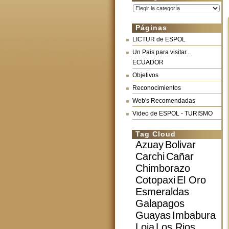
Categorías
Páginas
LICTUR de ESPOL
Un Pais para visitar...
ECUADOR
Objetivos
Reconocimientos
Web's Recomendadas
Video de ESPOL - TURISMO
Tag Cloud
Azuay
Bolivar
Carchi
Cañar
Chimborazo
Cotopaxi
El Oro
Esmeraldas
Galapagos
Guayas
Imbabura
Loja
Los Rios