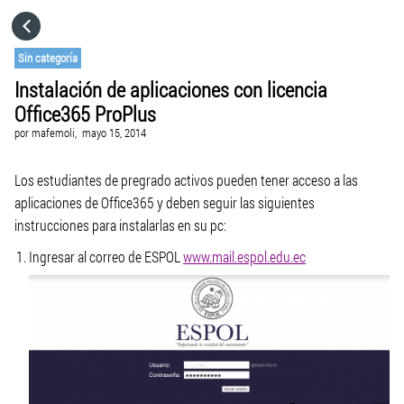
HOME
Sin categoría
Instalación de aplicaciones con licencia
CATEGORÍAS
Office365 ProPlus
por
mafemoli,
mayo 15, 2014
IR A
Los estudiantes de pregrado activos pueden tener acceso a las
aplicaciones de Office365 y deben seguir las siguientes
VISITA EL SITIO WEB
instrucciones para instalarlas en su pc:
Ingresar al correo de ESPOL
www.mail.espol.edu.ec