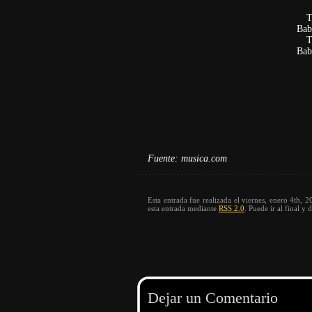
T
Bab
T
Bab
Fuente: musica.com
Esta entrada fue realizada el viernes, enero 4th, 
esta entrada mediante
RSS 2.0
. Puede ir al final y
Dejar un Comentario