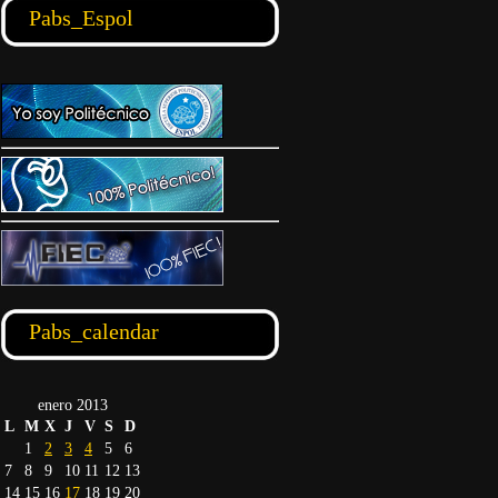
Pabs_Espol
Pabs_calendar
enero 2013
L
M
X
J
V
S
D
1
2
3
4
5
6
7
8
9
10
11
12
13
14
15
16
17
18
19
20