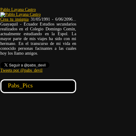
Pablo Layana Castro
Crea tu insignia
31/05/1991 - 6/06/2096...
Guayaquil - Ecuador Estudios secundarios
realizados en el Colegio Domingo Comín,
actualmente estudiando en la Espol. La
mayor parte de mis viajes ha sido con mi
hermano. En el transcurso de mi vida en
conocido personas facinantes a las cuales
hoy los llamo amigos.
Tweets por @pabs_devil
Pabs_Pics