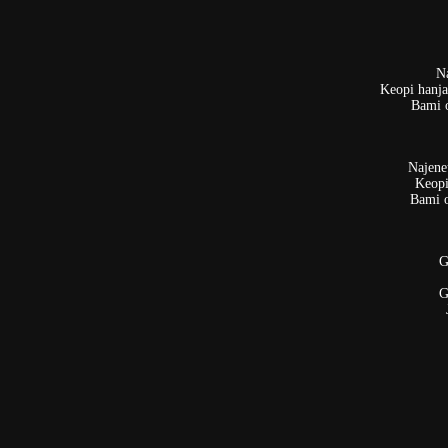
Na
Keopi hanja
Bami 
Najene
Keopi
Bami o
G
G