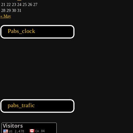
21
22
23
24
25
26
27
28
29
30
31
« May
Pabs_clock
pabs_trafic