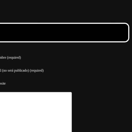
bre (required)
l (no será publicado) (required)
site