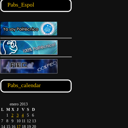
Pabs_Espol
Pabs_calendar
enero 2013
L
M
X
J
V
S
D
1
2
3
4
5
6
7
8
9
10
11
12
13
14
15
16
17
18
19
20