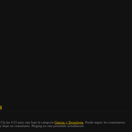
l
2013a las 4:25 pmy esta bajo la categoría
Ciencia y Tecnologia
. Puede seguir los comentarios
l y dejar un comentario. Pinging no esta permitido actualmente.