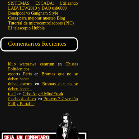
SISTEMAS ESCADA: Utilizando
LABVIEW2010 y DAQ usb6009
Deadpool vs Gangnam Style
Cosas para mejorar nuestro Blog
Tutorial de microcontroladores (PIC)
El telescopio Hubble
Comentarios Recientes
klub warszawa centrum
en
Chistes
Politécnicos
escorts Paris
en
Bromas que no se
deben hacer...
dubai escorts
en
Bromas que no se
deben hacer...
tiu 1
en
Criss Angel MindFreak
facebook of sex
en
Proteus 7.7 versión
Full y Portable