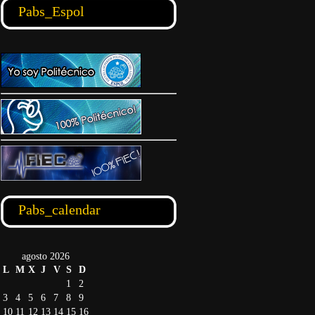
Pabs_Espol
Pabs_calendar
agosto 2026
L
M
X
J
V
S
D
1
2
3
4
5
6
7
8
9
10
11
12
13
14
15
16