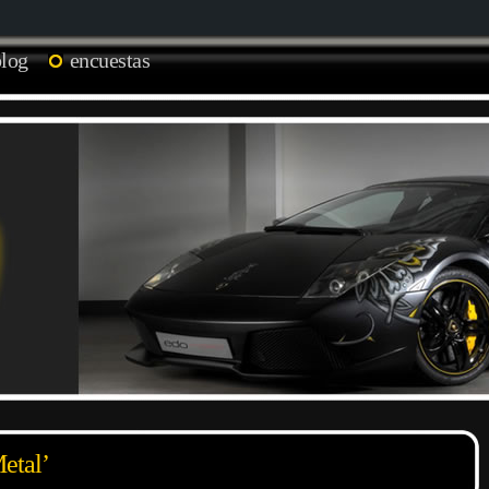
blog
encuestas
etal’