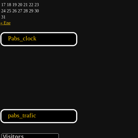
17
18
19
20
21
22
23
24
25
26
27
28
29
30
31
« Ene
Pabs_clock
pabs_trafic