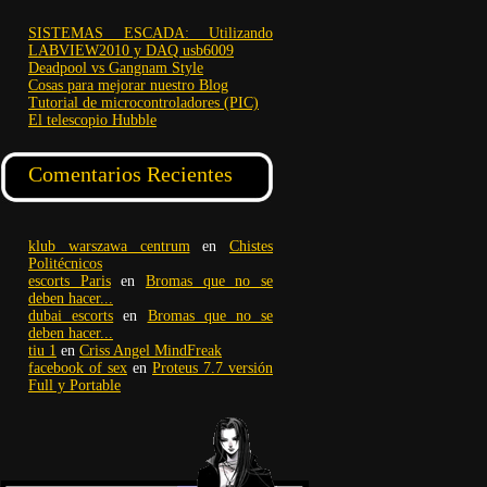
SISTEMAS ESCADA: Utilizando
LABVIEW2010 y DAQ usb6009
Deadpool vs Gangnam Style
Cosas para mejorar nuestro Blog
Tutorial de microcontroladores (PIC)
El telescopio Hubble
Comentarios Recientes
klub warszawa centrum
en
Chistes
Politécnicos
escorts Paris
en
Bromas que no se
deben hacer...
dubai escorts
en
Bromas que no se
deben hacer...
tiu 1
en
Criss Angel MindFreak
facebook of sex
en
Proteus 7.7 versión
Full y Portable