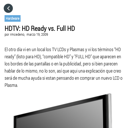
HOME
Hardware
HDTV: HD Ready vs. Full HD
CATEGORÍAS
por
rmcedeno,
marzo 19, 2009
IR A
El otro día vi en un local los TV LCDs y Plasmas y vi los términos “HD
ready” (listo para HD), “compatible HD” y "FULL HD" que aparecen en
los bordes de las pantallas o en la publicidad, pero si bien parecen
VISITA EL SITIO WEB
hablar de lo mismo, no lo son, así que aqui una explicación que creo
será de mucha ayuda si estan pensando en comprar un nuevo LCD o
Plasma.