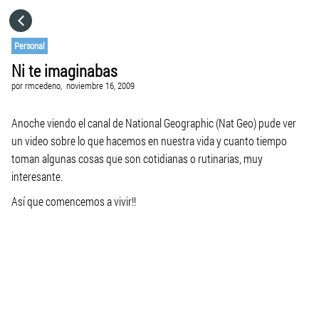
HOME
Personal
Ni te imaginabas
CATEGORÍAS
por
rmcedeno,
noviembre 16, 2009
IR A
Anoche viendo el canal de National Geographic (Nat Geo) pude ver
un video sobre lo que hacemos en nuestra vida y cuanto tiempo
toman algunas cosas que son cotidianas o rutinarias, muy
VISITA EL SITIO WEB
interesante.
Así que comencemos a vivir!!