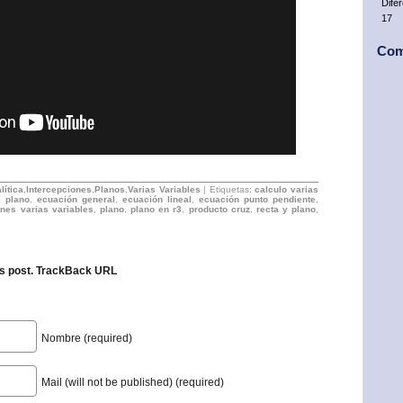
Dife
17
Com
lítica
,
Intercepciones
,
Planos
,
Varias Variables
| Etiquetas:
calculo varias
l plano
,
ecuación general
,
ecuación lineal
,
ecuación punto pendiente
,
ones varias variables
,
plano
,
plano en r3
,
producto cruz
,
recta y plano
,
s post.
TrackBack URL
Nombre (required)
Mail (will not be published) (required)