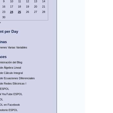
9
10
11
12
13
14
16
17
18
19
20
21
23
24
25
26
27
28
30
»
nt per Day
inas
enes Varias Variables
aces
nistración del Blog
 de Álgebra Lineal
de Cálculo Integral
 de Ecuaciones Diferenciales
 de Redes Eléctricas I
 ESPOL
l YouTube ESPOL
OL
OL en Facebook
sitorio ESPOL