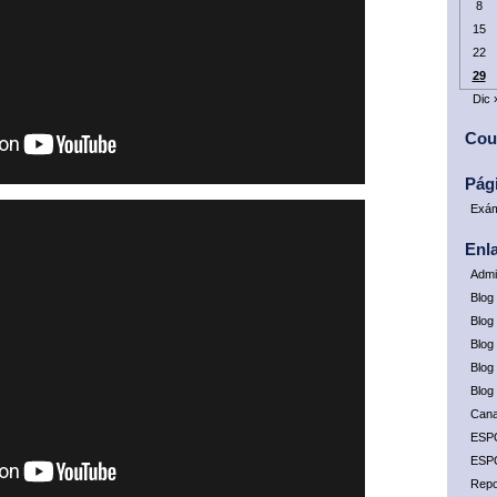
8
15
22
29
Dic 
Cou
Pág
Exám
Enl
Admi
Blog
Blog 
Blog
Blog
Blog
Cana
ESP
ESP
Repo