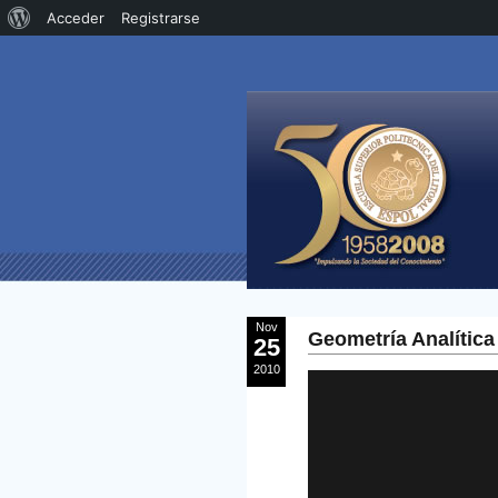
Acerca
Acceder
Registrarse
de
WordPress
Nov
Geometría Analítica
25
2010