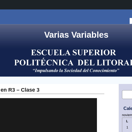
Varias Variables
 en R3 – Clase 3
Cal
noviem
L
1