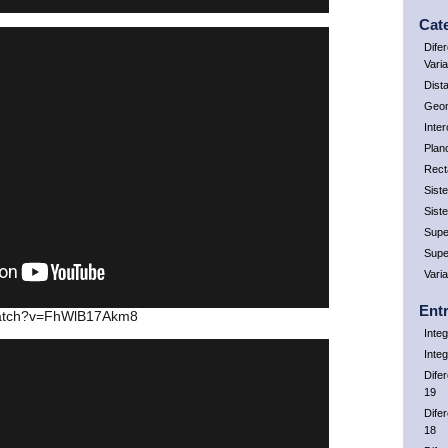
Cat
Dife
Vari
Dist
Geom
Inte
Plan
Rect
Sist
Sist
Supe
Supe
Vari
Ent
watch?v=FhWlB17Akm8
Integ
Inte
Dife
19
Dife
18