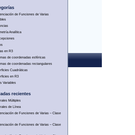
egorías
renciación de Funciones de Varias
ables
ancias
etría Analítica
rcepciones
os
as en R3
emas de coordenadas esféricas
emas de coordenadas rectangulares
rficies Cuadráticas
rficies en R3
as Variables
radas recientes
rales Múltiples
grales de Línea
renciación de Funciones de Varias – Clase
renciación de Funciones de Varias – Clase