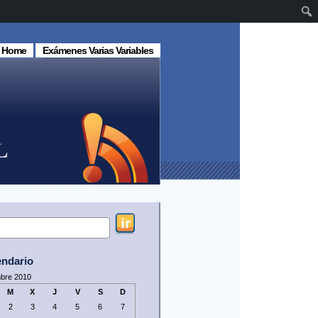
Home
Exámenes Varias Variables
endario
bre 2010
M
X
J
V
S
D
2
3
4
5
6
7