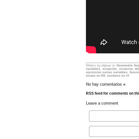
Written by silgivar in:
Geometría Ana
variables
,
ecuación
,
ecuacion de
ejercicios varias variables
,
funci
rectas en R3
,
vectores en r3
No hay comentarios
»
RSS feed for comments on thi
Leave a comment