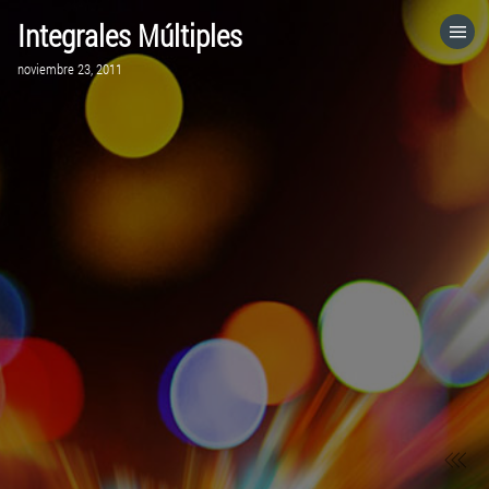
Integrales Múltiples
HOME
noviembre 23, 2011
CATEGORÍAS
IR A
VISITA EL SITIO WEB