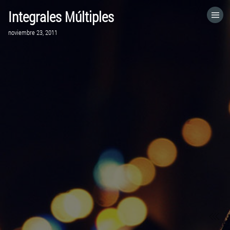
Integrales Múltiples
HOME
noviembre 23, 2011
CATEGORÍAS
IR A
VISITA EL SITIO WEB