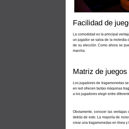
Facilidad de jue
La comodidad es la principal venta
un jugador se salva de la molestia 
de su elección. Como ahora se pued
marcha.
Matriz de juegos
Los jugadores de tragamonedas se s
en red ofrecen tantas máquinas tra
a los jugadores elegir entre diferen
Obviamente, conocer las ventajas d
detrás de esto. La mayoría de noso
crear una tragamonedas en línea y 