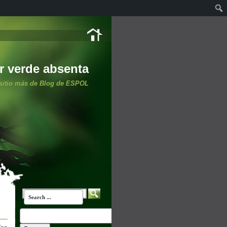
r verde absenta
 sitio más de Blog de ESPOL
Buscar: