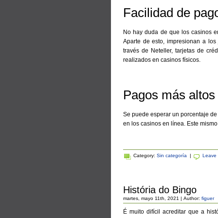
Facilidad de pag
No hay duda de que los casinos en 
Aparte de esto, impresionan a los
través de Neteller, tarjetas de c
realizados en casinos físicos.
Pagos más altos
Se puede esperar un porcentaje de
en los casinos en línea. Este mismo 
Category:
Sin categoría
|
Leave
História do Bingo
martes, mayo 11th, 2021 | Author:
figuer
É muito difícil acreditar que a hi