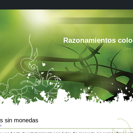
Razonamientos colo
Otro
as sin monedas
er