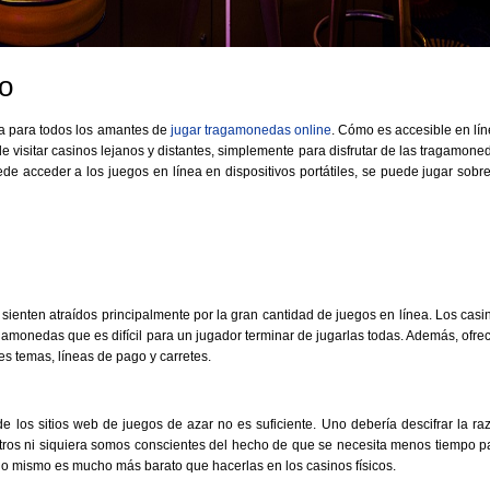
go
ja para todos los amantes de
jugar tragamonedas online
. Cómo es accesible en lín
de visitar casinos lejanos y distantes, simplemente para disfrutar de las tragamone
e acceder a los juegos en línea en dispositivos portátiles, se puede jugar sobre
ienten atraídos principalmente por la gran cantidad de juegos en línea. Los casi
gamonedas que es difícil para un jugador terminar de jugarlas todas. Además, ofre
tes temas, líneas de pago y carretes.
e los sitios web de juegos de azar no es suficiente. Uno debería descifrar la ra
tros ni siquiera somos conscientes del hecho de que se necesita menos tiempo p
lo mismo es mucho más barato que hacerlas en los casinos físicos.