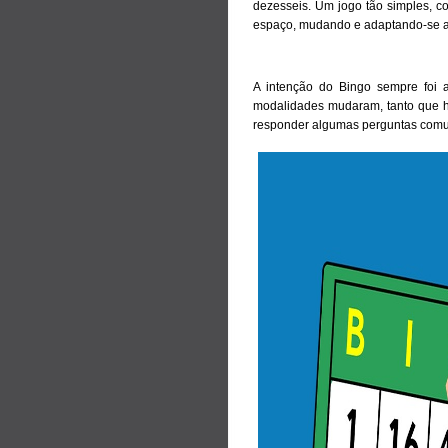
dezesseis. Um jogo tão simples, c
espaço, mudando e adaptando-se a
A intenção do Bingo sempre foi 
modalidades mudaram, tanto que ho
responder algumas perguntas comun