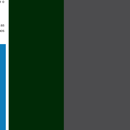
e o
 as
mos