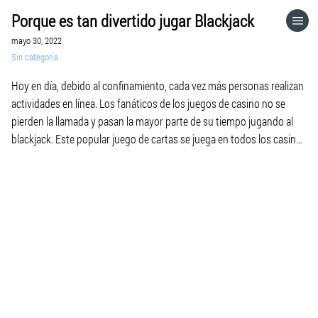
Porque es tan divertido jugar Blackjack
HOME
mayo 30, 2022
Sin categoría
CATEGORÍAS
Hoy en día, debido al confinamiento, cada vez más personas realizan
actividades en línea. Los fanáticos de los juegos de casino no se
VISITA EL SITIO WEB
pierden la llamada y pasan la mayor parte de su tiempo jugando al
blackjack. Este popular juego de cartas se juega en todos los casinos
del planeta y jugar blackjack online es […]