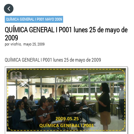
HOME
QUÍMICA GENERAL I P001 MAYO 2009
QUÍMICA GENERAL I P001 lunes 25 de mayo de
CATEGORÍAS
2009
por
vriofrio,
mayo 25, 2009
IR A
QUÍMICA GENERAL I P001 lunes 25 de mayo de 2009
VISITA EL SITIO WEB