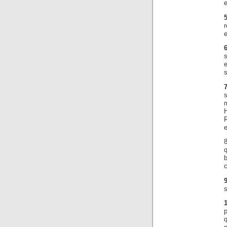
e
e
s
s
c
9
s