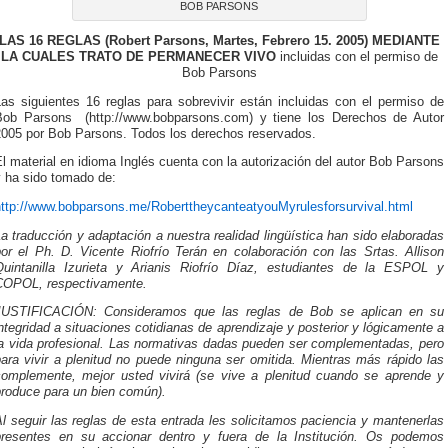
BOB PARSONS
LAS 16 REGLAS (Robert Parsons, Martes, Febrero 15. 2005) MEDIANTE
LA CUALES TRATO DE PERMANECER VIVO
incluidas con el permiso de
Bob Parsons
Las siguientes 16 reglas para sobrevivir están incluidas con el permiso de
Bob Parsons (http://www.bobparsons.com) y tiene los Derechos de Autor
2005 por Bob Parsons. Todos los derechos reservados.
l material en idioma Inglés cuenta con la autorización del autor Bob Parsons
y ha sido tomado de:
http://www.bobparsons.me/RoberttheycanteatyouMyrulesforsurvival.html
a traducción y adaptación a nuestra realidad lingüística han sido elaboradas
por el Ph. D. Vicente Riofrío Terán en colaboración con las Srtas. Allison
Quintanilla Izurieta y Arianis Riofrío Díaz, estudiantes de la ESPOL y
COPOL, respectivamente.
JUSTIFICACIÓN: Consideramos que las reglas de Bob se aplican en su
ntegridad a situaciones cotidianas de aprendizaje y posterior y lógicamente a
la vida profesional. Las normativas dadas pueden ser complementadas, pero
ara vivir a plenitud no puede ninguna ser omitida. Mientras más rápido las
complemente, mejor usted vivirá (se vive a plenitud cuando se aprende y
produce para un bien común).
l seguir las reglas de esta entrada les solicitamos paciencia y mantenerlas
presentes en su accionar dentro y fuera de la Institución. Os podemos