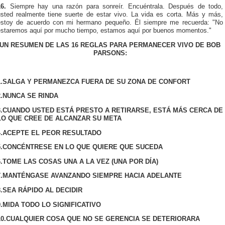
16.
Siempre hay una razón para sonreír. Encuéntrala. Después de todo,
usted realmente tiene suerte de estar vivo. La vida es corta. Más y más,
estoy de acuerdo con mi hermano pequeño. Él siempre me recuerda: "No
estaremos aquí por mucho tiempo, estamos aquí por buenos momentos."
UN RESUMEN DE LAS 16 REGLAS PARA PERMANECER VIVO DE BOB
PARSONS:
.
SALGA Y PERMANEZCA FUERA DE SU ZONA DE CONFORT
.
NUNCA SE RINDA
.
CUANDO USTED ESTÁ PRESTO A RETIRARSE, ESTÁ MÁS CERCA DE
LO QUE CREE DE ALCANZAR SU META
.
ACEPTE EL PEOR RESULTADO
.
CONCÉNTRESE EN LO QUE QUIERE QUE SUCEDA
.
TOME LAS COSAS UNA A LA VEZ (UNA POR DÍA)
.
MANTÉNGASE AVANZANDO SIEMPRE HACIA ADELANTE
.
SEA RÁPIDO AL DECIDIR
.
MIDA TODO LO SIGNIFICATIVO
0.
CUALQUIER COSA QUE NO SE GERENCIA SE DETERIORARA