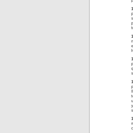
s
p
t
n
h
p
s
t
u
s
c