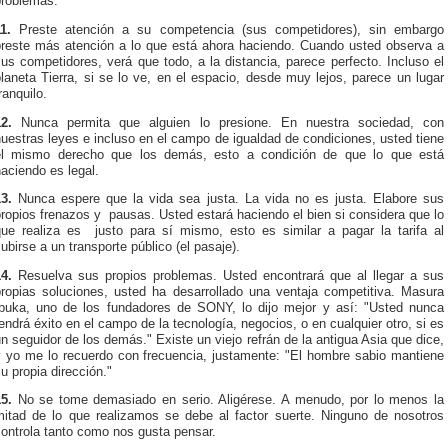
problemas.
11.
Preste atención a su competencia (sus competidores), sin embargo
preste más atención a lo que está ahora haciendo. Cuando usted observa a
us competidores, verá que todo, a la distancia, parece perfecto. Incluso el
laneta Tierra, si se lo ve, en el espacio, desde muy lejos, parece un lugar
ranquilo.
12.
Nunca permita que alguien lo presione. En nuestra sociedad, con
uestras leyes e incluso en el campo de igualdad de condiciones, usted tiene
el mismo derecho que los demás, esto a condición de que lo que está
aciendo es legal.
13.
Nunca espere que la vida sea justa. La vida no es justa. Elabore sus
ropios frenazos y pausas. Usted estará haciendo el bien si considera que lo
que realiza es justo para sí mismo, esto es similar a pagar la tarifa al
ubirse a un transporte público (el pasaje).
14.
Resuelva sus propios problemas. Usted encontrará que al llegar a sus
propias soluciones, usted ha desarrollado una ventaja competitiva. Masura
Ibuka, uno de los fundadores de SONY, lo dijo mejor y así: "Usted nunca
endrá éxito en el campo de la tecnología, negocios, o en cualquier otro, si es
n seguidor de los demás." Existe un viejo refrán de la antigua Asia que dice,
y yo me lo recuerdo con frecuencia, justamente: "El hombre sabio mantiene
u propia dirección."
15.
No se tome demasiado en serio. Aligérese. A menudo, por lo menos la
mitad de lo que realizamos se debe al factor suerte. Ninguno de nosotros
ontrola tanto como nos gusta pensar.