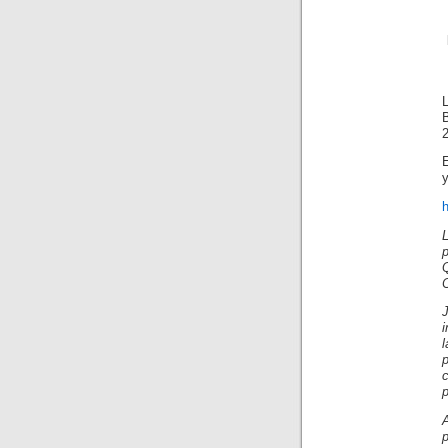
E
L
i
p
A