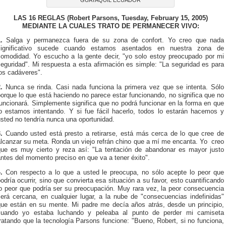
LAS 16 REGLAS (Robert Parsons, Tuesday, February 15, 2005)
MEDIANTE LA CUALES TRATO DE PERMANECER VIVO:
1.
Salga y permanezca fuera de su zona de confort. Yo creo que nada
significativo sucede cuando estamos asentados en nuestra zona de
comodidad. Yo escucho a la gente decir, "yo solo estoy preocupado por mi
eguridad". Mi respuesta a esta afirmación es simple: "La seguridad es para
os cadáveres".
2.
Nunca se rinda. Casi nada funciona la primera vez que se intenta. Sólo
orque lo que está haciendo no parece estar funcionando, no significa que no
uncionará. Simplemente significa que no podrá funcionar en la forma en que
lo estamos intentando. Y si fue fácil hacerlo, todos lo estarán hacemos y
sted no tendría nunca una oportunidad.
3.
Cuando usted está presto a retirarse, está más cerca de lo que cree de
alcanzar su meta. Ronda un viejo refrán chino que a mí me encanta. Yo creo
que es muy cierto y reza así: "La tentación de abandonar es mayor justo
ntes del momento preciso en que va a tener éxito".
4.
Con respecto a lo que a usted le preocupa, no sólo acepte lo peor que
odría ocurrir, sino que convierta esa situación a su favor, esto cuantificando
lo peor que podría ser su preocupación. Muy rara vez, la peor consecuencia
será cercana, en cualquier lugar, a la nube de "consecuencias indefinidas"
que están en su mente. Mi padre me decía años atrás, desde un principio,
cuando yo estaba luchando y peleaba al punto de perder mi camiseta
ratando que la tecnología Parsons funcione: "Bueno, Robert, si no funciona,