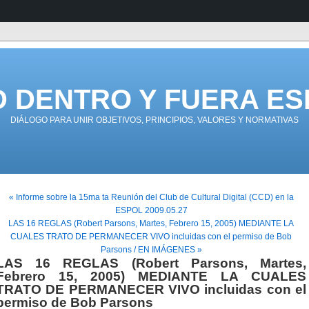
D DENTRO Y FUERA ES
DIÁLOGO PARA UNIR OBJETIVOS, PRINCIPIOS, VALORES Y NORMATIVAS
« Informe sobre la 15ma ta Reunión del Club de Cultural Digital (CCD) en la
ESPOL 2009.05.27
LAS 16 REGLAS (Robert Parsons, Martes, Febrero 15, 2005) MEDIANTE LA
CUALES TRATO DE PERMANECER VIVO incluidas con el permiso de Bob
Parsons / EN IMÁGENES »
LAS 16 REGLAS (Robert Parsons, Martes,
Febrero 15, 2005) MEDIANTE LA CUALES
TRATO DE PERMANECER VIVO incluidas con el
permiso de Bob Parsons