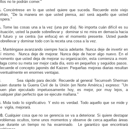
llos no te podrán comer."
5.
Concéntrese en lo que usted quiere que suceda. Recuerde este viejo
refrán, "De la manera en que usted piensa, así será aquello que usted
spera."
6.
Tome las cosas una a la vez (una por día). No importa cuán difícil es su
ituación, usted la puede sobrellevar y dominar si no mira en demasía hacia
el futuro y se centra (se enfoca) en el momento presente. Usted puede
obrellevar y dominar todo con la receta una cosa a la vez.
7.
Manténgase avanzando siempre hacia adelante. Nunca deje de invertir en
sí mismo. Nunca deje de mejorar. Nunca deje de hacer algo nuevo. En el
momento que usted deja de mejorar su organización, esta comienza a morir.
Haga como su meta ser mejor cada día, esto en pequeños y seguidos pasos.
Recuerde el concepto japonés del Kaizen: Pequeñas mejoras diarias resultan
eventualmente en enormes ventajas.
8. Sea rápido para decidir. Recuerde al general Tecumseh Sherman
quien durante la Guerra Civil de la Unión (en Norte América.) expreso: "Un
buen plan ejecutado impetuosamente hoy, es mejor, por muy lejos, a
ualquier plan perfecto que se ejecute mañana."
.
Mida todo lo significativo. Y esto es verdad. Todo aquello que se mide y
e vigila, mejorará.
10.
Cualquier cosa que no se gerencia se va a deteriorar. Si quiere destapar
problemas ocultos, tome unos momentos y observe de cerca aquellas áreas
que durante un tiempo no ha examinado. Le garantizo que encontrará