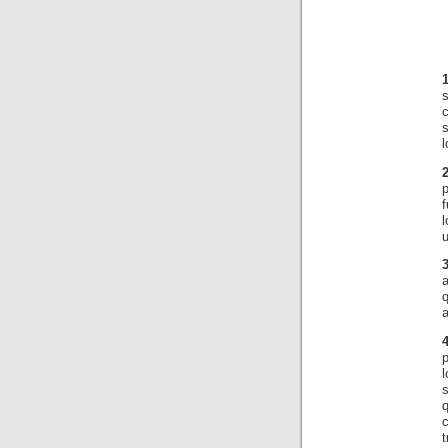
s
l
p
f
u
a
p
t