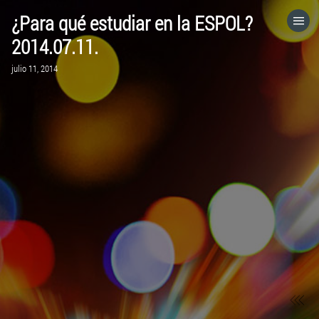
¿Para qué estudiar en la ESPOL?
HOME
2014.07.11.
julio 11, 2014
CATEGORÍAS
IR A
VISITA EL SITIO WEB