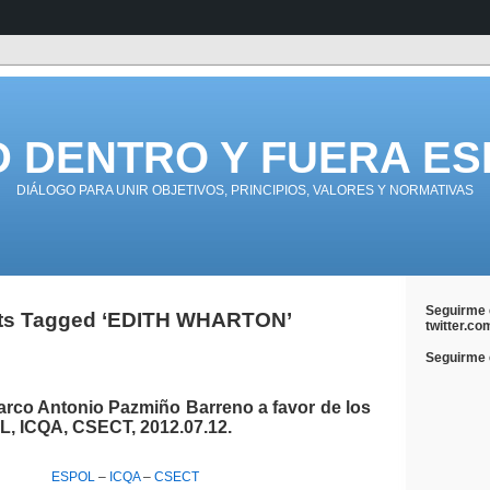
D DENTRO Y FUERA ES
DIÁLOGO PARA UNIR OBJETIVOS, PRINCIPIOS, VALORES Y NORMATIVAS
Seguirme 
ts Tagged ‘EDITH WHARTON’
twitter.co
Seguirme e
arco Antonio Pazmiño Barreno a favor de los
, ICQA, CSECT, 2012.07.12.
ESPOL
–
ICQA
–
CSECT