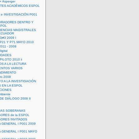
+ Asperger
TES ACADÉMICOS ESPOL
 e INVESTIGACIÓN P001
ORADORES DENTRO Y
SPOL
ENCIAS MAGISTRALES
 ECUADOR
G#3 2009 I
 P21 Y P71 MAYO 2010
011 - 2008
igital
IDADES
ILOTO 2010 ii
OS A LA LECTURA
NTOS VARIOS
DIMIENTO
ro 2008
O A LA INVESTIGACIÓN
 EN LA ESPOL
ACIONES
mbiente
DE DIÁLOGO 2008 II
RAS SOBERANAS
ORES de la ESPOL
ORES INVITADOS
A GENERAL I P001 2009
A GENERAL I P001 MAYO