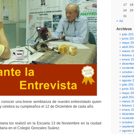
17
18
24
25
31
« Jul
Archivos
julio 20
junio 20
mayo 2
abril 20
marzo 2
febrero 
enero 2
diciemb
noviemb
octubre
septiem
agosto 
julio 20
junio 20
mayo 2
abril 20
 conocer una breve semblanza de nuestro entrevistado quien
marzo 2
febrero 
 celebra su cumpleaños el 12 de Diciembre de cada año.
enero 2
diciemb
noviemb
octubre
maria los realizó en la Escuela 13 de Noviembre en la ciudad
septiem
ndaria en el Colegio Gonzales Suárez.
agosto 