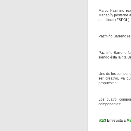
Marco Pazmiño real
Manabí y posterior a
del Litoral (ESPOL).
Pazmiño Barreno rea
Pazmiño Barreno fue
siendo ésta la 4ta 
Uno de los componen
ser creativo, ya q
propuestas.
Los cuatro compon
componentes:
#1/3
Entrevista a
Ma