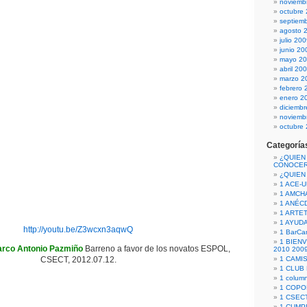
noviemb
octubre
septiem
agosto 
julio 20
junio 20
mayo 2
abril 20
marzo 2
febrero 
enero 2
diciemb
noviemb
octubre
Categoría
¿QUIEN
CONOCE
¿QUIEN
1 ACE-
1 AMCH
1 ANÉC
1 ARTE
1 AYUD
http://youtu.be/Z3wcxn3aqwQ
1 BarCa
1 BIEN
rco Antonio Pazmiño
Barreno a favor de los novatos ESPOL,
2010 200
CSECT, 2012.07.12.
1 CAMI
1 CLUB
1 column
1 COPO
1 CSECT
1 CUM