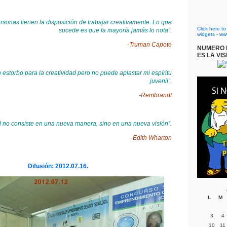
rsonas tienen la disposición de trabajar creativamente. Lo que
Click here t
sucede es que la mayoría jamás lo nota”.
widgets
-
ww
-Truman Capote
NUMERO D
ES LA VIS
 estorbo para la creatividad pero no puede aplastar mi espíritu
juvenil”.
-Rembrandt
d no consiste en una nueva manera, sino en una nueva visión”.
-Edith Wharton
Difusión: 2012.07.16.
L
M
3
4
10
11