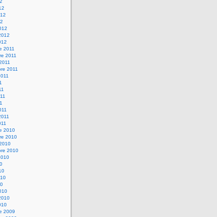
12
12
012
12
012
2012
012
e 2011
re 2011
 2011
bre 2011
2011
1
11
11
11
011
2011
011
re 2010
re 2010
 2010
bre 2010
2010
10
10
010
10
010
2010
010
re 2009