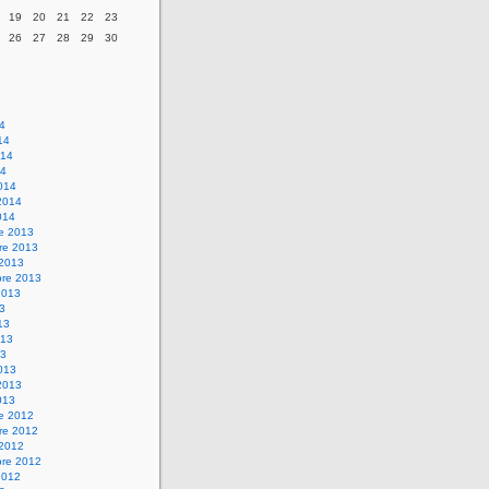
19
20
21
22
23
26
27
28
29
30
14
14
014
14
014
2014
014
re 2013
re 2013
 2013
bre 2013
2013
13
13
013
13
013
2013
013
re 2012
re 2012
 2012
bre 2012
2012