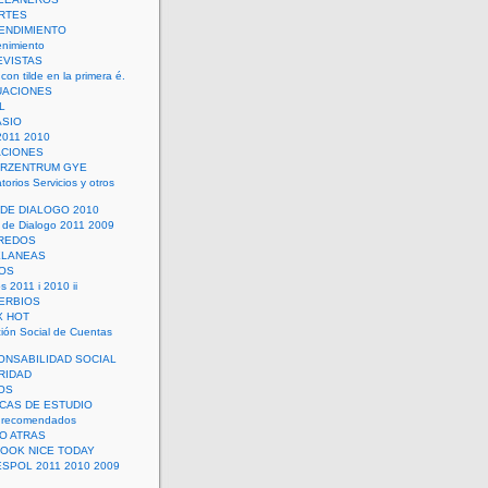
RTES
ENDIMIENTO
enimiento
EVISTAS
con tilde en la primera é.
UACIONES
L
ASIO
2011 2010
ACIONES
ERZENTRUM GYE
torios Servicios y otros
 DE DIALOGO 2010
 de Dialogo 2011 2009
CREDOS
ELANEAS
OS
s 2011 i 2010 ii
ERBIOS
X HOT
ión Social de Cuentas
ONSABILIDAD SOCIAL
RIDAD
OS
ICAS DE ESTUDIO
 recomendados
ÑO ATRAS
LOOK NICE TODAY
ESPOL 2011 2010 2009