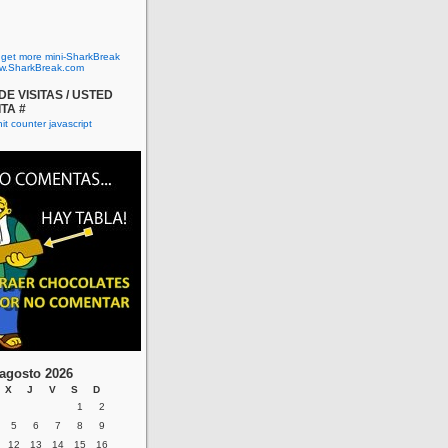
o get more mini-SharkBreak
w.SharkBreak.com
E VISITAS / USTED
ITA #
agosto 2026
X
J
V
S
D
1
2
5
6
7
8
9
12
13
14
15
16