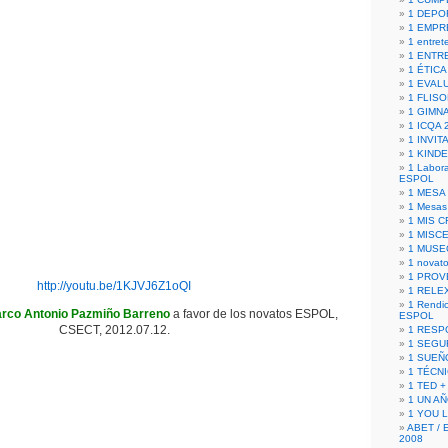
1 DEPO
1 EMPR
1 entret
1 ENTR
1 ÉTICA 
1 EVAL
1 FLISO
1 GIMN
1 ICQA 
1 INVIT
1 KIND
1 Labora
ESPOL
1 MESA
1 Mesas
1 MIS 
1 MISC
1 MUSE
1 novato
1 PROV
http://youtu.be/1KJVJ6Z1oQI
1 RELE
1 Rendic
rco Antonio Pazmiño Barreno
a favor de los novatos ESPOL,
ESPOL
CSECT, 2012.07.12.
1 RESP
1 SEGU
1 SUEÑ
1 TÉCN
1 TED +
1 UN A
1 YOU 
ABET / 
2008