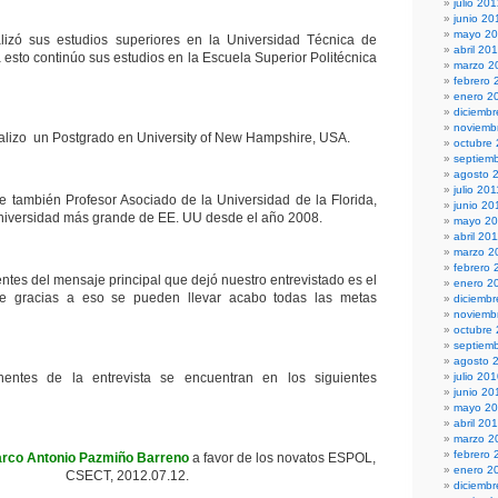
julio 20
junio 20
mayo 2
izó sus estudios superiores en la Universidad Técnica de
abril 20
 esto continúo sus estudios en la Escuela Superior Politécnica
marzo 2
febrero 
enero 2
diciembr
noviemb
lizo un Postgrado en University of New Hampshire, USA.
octubre
septiem
agosto 
julio 201
 también Profesor Asociado de la Universidad de la Florida,
junio 20
Universidad más grande de EE. UU desde el año 2008.
mayo 20
abril 20
marzo 2
febrero 
tes del mensaje principal que dejó nuestro entrevistado es el
enero 2
ue gracias a eso se pueden llevar acabo todas las metas
diciemb
noviemb
octubre
septiem
agosto 
entes de la entrevista se encuentran en los siguientes
julio 20
junio 20
mayo 2
abril 20
marzo 2
febrero 
rco Antonio Pazmiño Barreno
a favor de los novatos ESPOL,
enero 2
CSECT, 2012.07.12.
diciemb