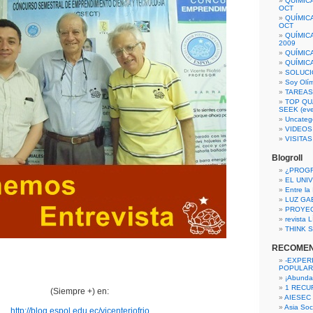
QUÍMIC
OCT
QUÍMIC
OCT
QUÍMIC
2009
QUÍMIC
QUÍMIC
SOLUCI
Soy Olí
TAREAS 
TOP QU
SEEK (eve
Uncateg
VIDEOS
VISITA
Blogroll
¿PROG
EL UNI
Entre la
LUZ GA
PROYE
revista
THINK S
RECOME
-EXPER
POPULAR
¡Abunda
1 RECURS
(Siempre +) en:
AIESEC
Asia Soci
http://blog.espol.edu.ec/vicenteriofrio