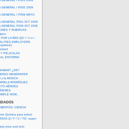
A GENERAL I P003 2009
A GENERAL I P005 2009
A GENERAL I P008 MAYO
A GENERAL P001 0CT 2008
A GENERAL P006 0CT 2008
ONES Y RUBRICAS
mpico
POR LA RED QG I / C e I
ALITIES EMPLOYERS
rywhere)
orized
 Y PELICULAS
S AL ENTORNO
RAMAR? ¿OK?
VERSO NEWSPAPER
 I y la MUSICA
BRIELA RODRÍGUEZ
CTO HÉROES
 LÍDERES
IMPLE NOW...
NDADOS
IMENTOS- CIENCIA
nte Química para todos!
OS Q / F / C / TIC -super-
ety (nice and rich)