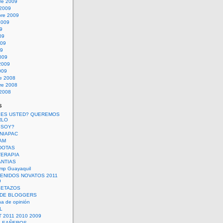
re 2009
 2009
bre 2009
2009
09
09
009
09
009
2009
009
re 2008
re 2008
 2008
s
 ES USTED? QUEREMOS
RLO
 SOY?
UNIAPAC
AM
DOTAS
TERAPIA
ANTIAS
mp Guayaquil
VENIDOS NOVATOS 2011
9
SETAZOS
 DE BLOGGERS
a de opinión
L
 2011 2010 2009
PLEAÑEROS