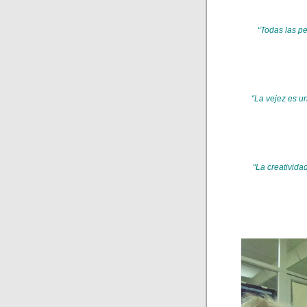
“Todas las pe
“La vejez es un
“La creativida