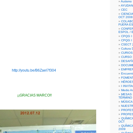
Autismo 
AYUDAN
CEC
CIENCIA
OCT 2008
COLAB
FUERA E
CONFER
ESPOL /
CPQG I 
CPQG I
CSECT 2
Cultura D
CURIOS
CURSO P
DESAFÍ
DOCUME
EMPREN
http://youtu.be/B6Zael7f304
Encuent
FOMENT
HÉROES
I INVIT
Medio A
MESAS 
¡¡GRACIAS MARCO!!
TÉRMINO
MÚSICA
NUEST
PROFES
PROFES
QUÍMIC
OCT
QUÍMIC
2009