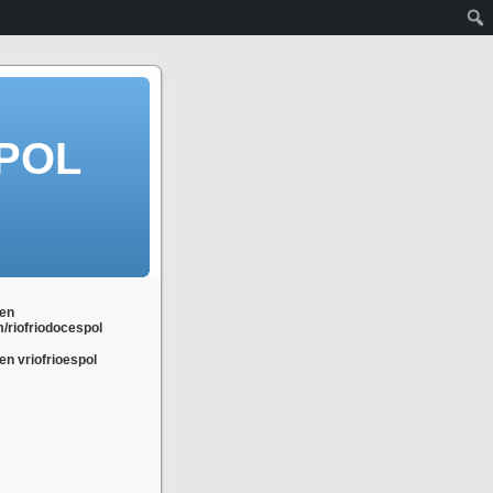
POL
en
m/riofriodocespol
n vriofrioespol