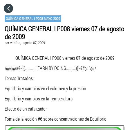
HOME
QUÍMICA GENERAL I P008 MAYO 2009
QUÍMICA GENERAL I P008 viernes 07 de agosto
CATEGORÍAS
de 2009
por
vriofrio,
agosto 07, 2009
IR A
QUÍMICA GENERAL I P008 viernes 07 de agosto de 2009
VISITA EL SITIO WEB
\@/|@#€¬[{............LEARN BY DOING...........}]¬€#@|\@/
Temas Tratados:
Equilibrio y cambios en el volumen y la presión
Equilibrio y cambios en la Temperatura
Efecto de un catalizador
Toma de la lección #6 sobre concentraciones de Equilibrio