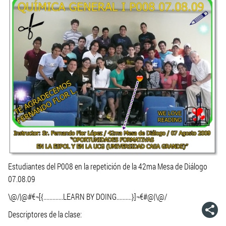
Estudiantes del P008 en la repetición de la 42ma Mesa de Diálogo
07.08.09
\@/|@#€¬[{.............LEARN BY DOING..........}]¬€#@|\@/
Descriptores de la clase: