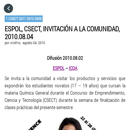
HOME
1 CSECT 2011 2010 2009
ESPOL, CSECT, INVITACIÓN A LA COMUNIDAD,
CATEGORÍAS
2010.08.04
por
vriofrio,
agosto 04, 2010
IR A
Difusión 2010.08.02
VISITA EL SITIO WEB
ESPOL
–
ICQA
Se invita a la comunidad a visitar los productos y servicios que
expondrán los estudiantes novatos (17 – 19 años) que cursan la
materia Química General durante el Concurso de Emprendimiento,
Ciencia y Tecnología (CSECT) durante la semana de finalización de
clases prácticas del presente semestre.