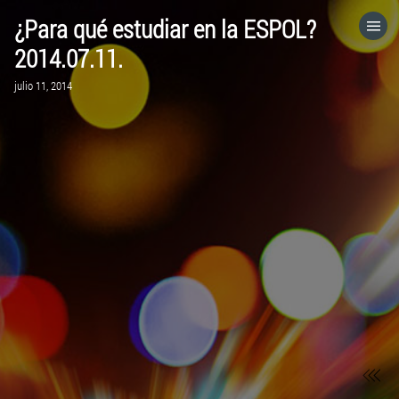
¿Para qué estudiar en la ESPOL?
HOME
2014.07.11.
julio 11, 2014
CATEGORÍAS
IR A
VISITA EL SITIO WEB