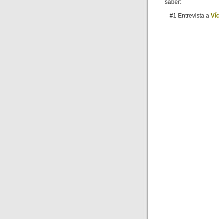
saber:
#1 Entrevista a
Ví