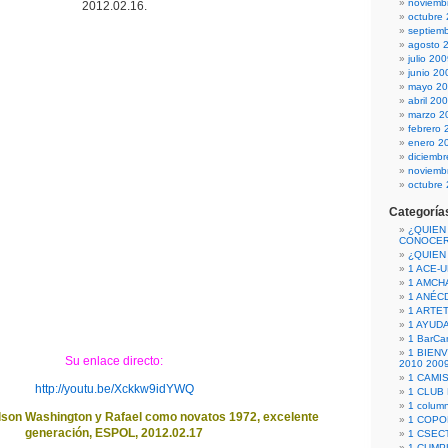
noviemb
2012.02.16.
octubre
septiem
agosto 
julio 20
junio 20
mayo 2
abril 20
marzo 2
febrero 
enero 2
diciemb
noviemb
octubre
Categoría
¿QUIEN
CONOCE
¿QUIEN
1 ACE-
1 AMCH
1 ANÉC
1 ARTE
1 AYUD
1 BarCa
1 BIEN
Su enlace directo:
2010 200
1 CAMI
http://youtu.be/Xckkw9idYWQ
1 CLUB
1 column
lson Washington y Rafael como novatos 1972, excelente
1 COPO
generación, ESPOL, 2012.02.17
1 CSECT
1 CUM