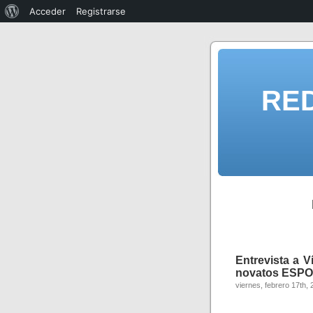
Acceder
Registrarse
RE
Entrevista a V
novatos ESPOL
viernes, febrero 17th,