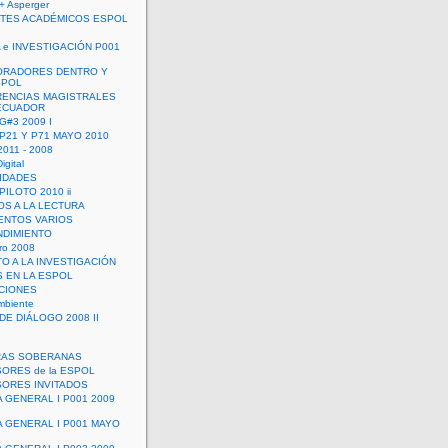
+ Asperger
TES ACADÉMICOS ESPOL
 e INVESTIGACIÓN P001
ORADORES DENTRO Y
SPOL
ENCIAS MAGISTRALES
 ECUADOR
G#3 2009 I
 P21 Y P71 MAYO 2010
011 - 2008
igital
IDADES
ILOTO 2010 ii
OS A LA LECTURA
NTOS VARIOS
DIMIENTO
ro 2008
O A LA INVESTIGACIÓN
 EN LA ESPOL
ACIONES
mbiente
DE DIÁLOGO 2008 II
RAS SOBERANAS
ORES de la ESPOL
ORES INVITADOS
A GENERAL I P001 2009
A GENERAL I P001 MAYO