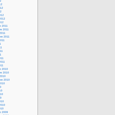
12
12
012
12
012
2012
012
e 2011
re 2011
 2011
bre 2011
2011
1
11
11
11
011
2011
011
re 2010
re 2010
 2010
bre 2010
2010
10
10
010
10
010
2010
010
re 2009