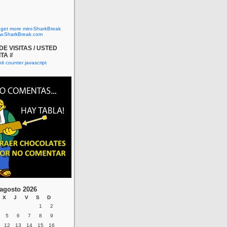
o get more mini-SharkBreak
w.SharkBreak.com
E VISITAS / USTED
ITA #
agosto 2026
X
J
V
S
D
1
2
5
6
7
8
9
12
13
14
15
16