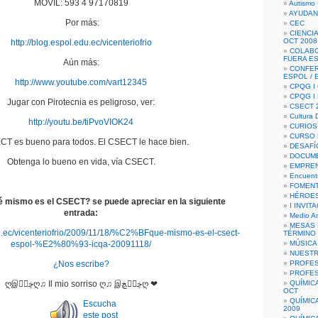
MÓVIL: 593 4 97170819
Autismo 
AYUDAN
Por más:
CEC
CIENCIA
OCT 2008
http://blog.espol.edu.ec/vicenteriofrio
COLAB
FUERA E
Aún más:
CONFER
ESPOL /
http://www.youtube.com/vart12345
CPQG I 
CPQG I
Jugar con Pirotecnia es peligroso, ver:
CSECT 2
Cultura D
http://youtu.be/tiPvoVIOK24
CURIOS
CURSO P
CT es bueno para todos. El CSECT le hace bien.
DESAFÍ
DOCUME
Obtenga lo bueno en vida, vía CSECT.
EMPREN
Encuent
FOMENT
HÉROES
 mismo es el CSECT? se puede apreciar en la siguiente
I INVIT
entrada:
Medio A
MESAS 
du.ec/vicenteriofrio/2009/11/18/%C2%BFque-mismo-es-el-csect-
TÉRMINO
espol-%E2%80%93-icqa-20091118/
MÚSICA
NUEST
¿Nos escribe?
PROFES
PROFES
ღஇڿڰۣღ♫ Il mio sorriso ღ♫ இڿڰۣڿღ ❤
QUÍMIC
OCT
QUÍMIC
Escucha
2009
este post