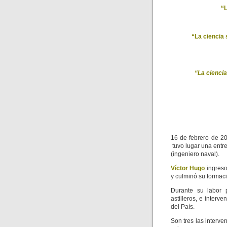
“L
“La ciencia 
“La ciencia
16 de febrero de 2
tuvo lugar una entre
(ingeniero naval).
Víctor Hugo
ingreso
y culminó su formac
Durante su labor p
astilleros, e interv
del País.
Son tres las interv