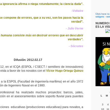
a ignorancia afirma o niega rotundamente; la ciencia duda”.
-Voltaire
Click here t
widgets
-
ww
se compone de errores, que a su vez, son los pasos hacia la
verdad”.
NUMERO D
ES LA VIS
- Julio Verne
 humana consiste más en destruir errores que en
descubrir
verdades”.
- Sócrates
Difusión: 2012.02.17
012, en el ICQA (ESPOL / CSECT / semillero de innovadores)
vista a favor de los novatos con el
Víctor Hugo Ortega Quinzo
 a la ESPOL (Facultad de ingeniería marítima) en el año 1972
ión de Ingeniero Naval en el 1980.
rofesional ha realizado muchos proyectos: barcos, yates,
L
M
ención en el asesoramientos sobre soporto fluvial para puentes
3
4
enciones educativas (producciones educativas) para novatos, a
10
11