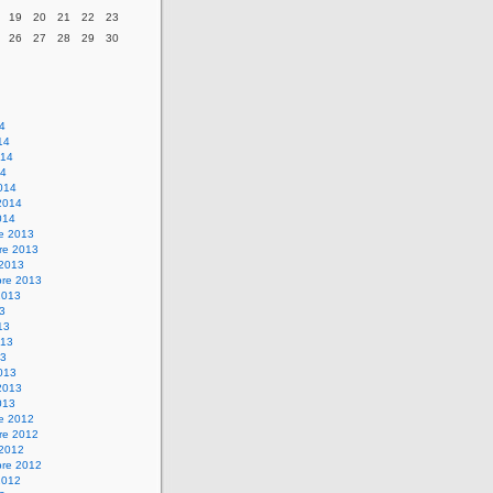
19
20
21
22
23
26
27
28
29
30
14
14
014
14
014
2014
014
re 2013
re 2013
 2013
bre 2013
2013
13
13
013
13
013
2013
013
re 2012
re 2012
 2012
bre 2012
2012