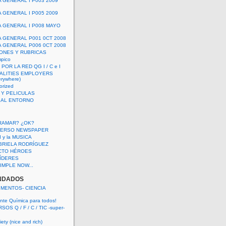
A GENERAL I P003 2009
A GENERAL I P005 2009
A GENERAL I P008 MAYO
A GENERAL P001 0CT 2008
A GENERAL P006 0CT 2008
ONES Y RUBRICAS
mpico
POR LA RED QG I / C e I
ALITIES EMPLOYERS
rywhere)
orized
 Y PELICULAS
S AL ENTORNO
RAMAR? ¿OK?
VERSO NEWSPAPER
 I y la MUSICA
BRIELA RODRÍGUEZ
CTO HÉROES
 LÍDERES
IMPLE NOW...
NDADOS
IMENTOS- CIENCIA
nte Química para todos!
OS Q / F / C / TIC -super-
ety (nice and rich)