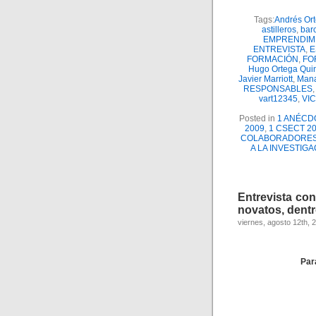
Tags:
Andrés Or
astilleros
,
bar
EMPRENDIM
ENTREVISTA
,
E
FORMACIÓN
,
FO
Hugo Ortega Qui
Javier Marriott
,
Mana
RESPONSABLES
vart12345
,
VI
Posted in
1 ANÉCD
2009
,
1 CSECT 20
COLABORADORES
A LA INVESTIG
Entrevista co
novatos, dentr
viernes, agosto 12th, 
Par