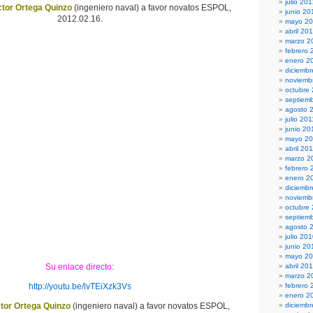
julio 20
ctor Ortega Quinzo
(ingeniero naval) a favor novatos ESPOL,
junio 20
2012.02.16.
mayo 2
abril 20
marzo 2
febrero 
enero 2
diciembr
noviemb
octubre
septiem
agosto 
julio 201
junio 20
mayo 20
abril 20
marzo 2
febrero 
enero 2
diciemb
noviemb
octubre
septiem
agosto 
julio 20
junio 20
mayo 2
Su enlace directo:
abril 20
marzo 2
http://youtu.be/lvTEiXzk3Vs
febrero 
enero 2
ctor Ortega Quinzo
(ingeniero naval) a favor novatos ESPOL,
diciemb