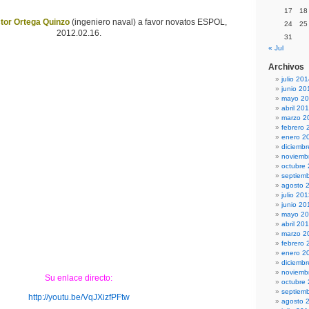
17
18
ctor Ortega Quinzo
(ingeniero naval) a favor novatos ESPOL,
24
25
2012.02.16.
31
« Jul
Archivos
julio 20
junio 20
mayo 2
abril 20
marzo 2
febrero 
enero 2
diciemb
noviemb
octubre
septiem
agosto 
julio 20
junio 20
mayo 2
abril 20
marzo 2
febrero 
enero 2
diciemb
noviemb
Su enlace directo:
octubre
septiem
http://youtu.be/VqJXizfPFtw
agosto 