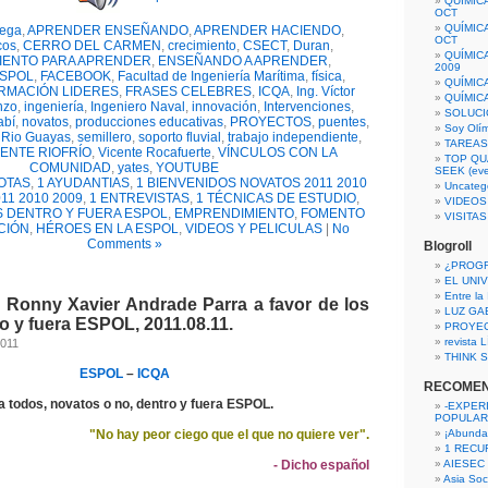
QUÍMIC
OCT
QUÍMIC
tega
,
APRENDER ENSEÑANDO
,
APRENDER HACIENDO
,
OCT
cos
,
CERRO DEL CARMEN
,
crecimiento
,
CSECT
,
Duran
,
QUÍMIC
IENTO PARA APRENDER
,
ENSEÑANDO A APRENDER
,
2009
SPOL
,
FACEBOOK
,
Facultad de Ingeniería Marítima
,
física
,
QUÍMIC
RMACIÓN LIDERES
,
FRASES CELEBRES
,
ICQA
,
Ing. Víctor
QUÍMIC
nzo
,
ingeniería
,
Ingeniero Naval
,
innovación
,
Intervenciones
,
SOLUCI
bí
,
novatos
,
producciones educativas
,
PROYECTOS
,
puentes
,
Soy Olí
,
Rio Guayas
,
semillero
,
soporto fluvial
,
trabajo independiente
,
TAREAS 
CENTE RIOFRÍO
,
Vicente Rocafuerte
,
VÍNCULOS CON LA
TOP QU
COMUNIDAD
,
yates
,
YOUTUBE
SEEK (eve
OTAS
,
1 AYUDANTIAS
,
1 BIENVENIDOS NOVATOS 2011 2010
Uncateg
11 2010 2009
,
1 ENTREVISTAS
,
1 TÉCNICAS DE ESTUDIO
,
VIDEOS
 DENTRO Y FUERA ESPOL
,
EMPRENDIMIENTO
,
FOMENTO
VISITA
ACIÓN
,
HÉROES EN LA ESPOL
,
VIDEOS Y PELICULAS
|
No
Comments »
Blogroll
¿PROG
EL UNI
Entre la
n Ronny Xavier Andrade Parra a favor de los
LUZ GA
o y fuera ESPOL, 2011.08.11.
PROYE
revista
2011
THINK S
ESPOL
–
ICQA
RECOME
a todos, novatos o no, dentro y fuera ESPOL.
-EXPER
POPULAR
"No hay peor ciego que el que no quiere ver".
¡Abunda
1 RECURS
- Dicho español
AIESEC
Asia Soci