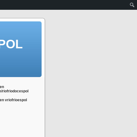
POL
en
m/riofriodocespol
n vriofrioespol