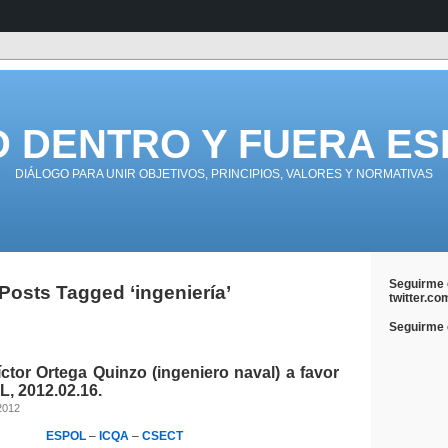
D DENTRO Y FUERA ES
DIÁLOGO PARA UNIR OBJETIVOS, PRINCIPIOS, VALORES Y NORMATIVAS
Seguirme 
Posts Tagged ‘ingeniería’
twitter.co
Seguirme e
íctor Ortega Quinzo (ingeniero naval) a favor
, 2012.02.16.
 2012
ESPOL
–
ICQA
–
CSECT