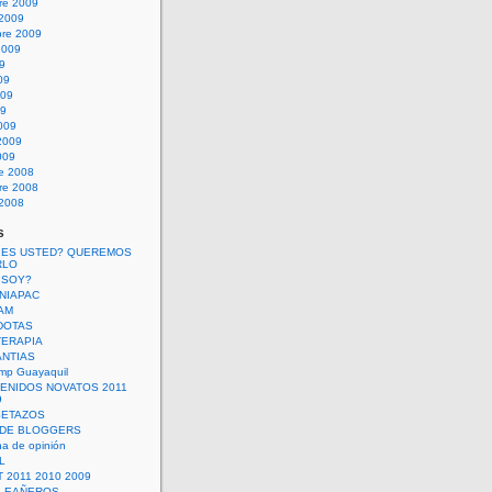
re 2009
 2009
bre 2009
2009
09
09
009
09
009
2009
009
re 2008
re 2008
 2008
s
 ES USTED? QUEREMOS
RLO
 SOY?
UNIAPAC
AM
DOTAS
TERAPIA
ANTIAS
mp Guayaquil
VENIDOS NOVATOS 2011
9
SETAZOS
 DE BLOGGERS
a de opinión
L
 2011 2010 2009
PLEAÑEROS