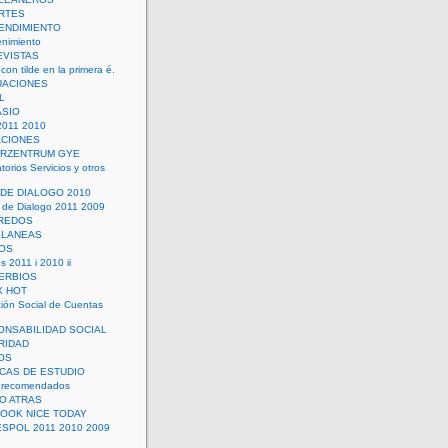
RTES
ENDIMIENTO
enimiento
EVISTAS
con tilde en la primera é.
UACIONES
L
ASIO
2011 2010
ACIONES
ERZENTRUM GYE
torios Servicios y otros
 DE DIALOGO 2010
 de Dialogo 2011 2009
CREDOS
ELANEAS
OS
s 2011 i 2010 ii
ERBIOS
X HOT
ión Social de Cuentas
ONSABILIDAD SOCIAL
RIDAD
OS
ICAS DE ESTUDIO
 recomendados
ÑO ATRAS
LOOK NICE TODAY
ESPOL 2011 2010 2009