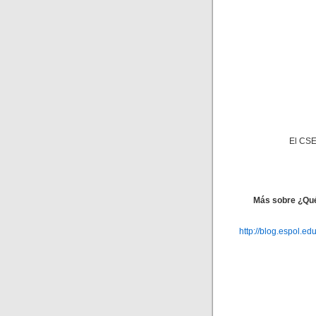
El CSE
Más sobre ¿Qué
http://blog.espol.e