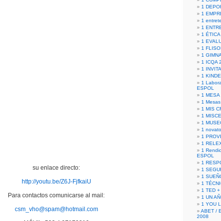
1 DEPO
1 EMPR
1 entret
1 ENTR
1 ÉTICA 
1 EVAL
1 FLISO
1 GIMN
1 ICQA 
1 INVIT
1 KIND
1 Labora
ESPOL
1 MESA
1 Mesas
1 MIS 
1 MISC
1 MUSE
1 novato
1 PROV
1 RELE
1 Rendic
ESPOL
1 RESP
su enlace directo:
1 SEGU
1 SUEÑ
http://youtu.be/Z6J-FjfkaiU
1 TÉCN
1 TED +
Para contactos comunicarse al mail:
1 UN A
1 YOU 
csm_vho@spam@hotmail.com
ABET / 
2008