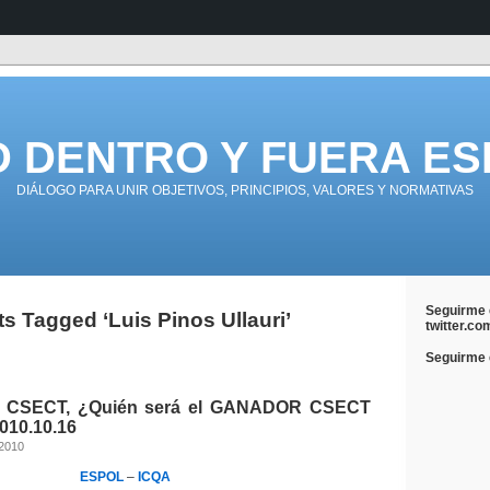
D DENTRO Y FUERA ES
DIÁLOGO PARA UNIR OBJETIVOS, PRINCIPIOS, VALORES Y NORMATIVAS
Seguirme 
s Tagged ‘Luis Pinos Ullauri’
twitter.co
Seguirme e
, CSECT, ¿Quién será el GANADOR CSECT
2010.10.16
 2010
ESPOL
–
ICQA