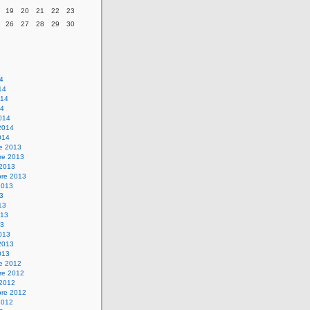
19
20
21
22
23
26
27
28
29
30
14
14
014
14
014
2014
014
re 2013
re 2013
 2013
bre 2013
2013
13
13
013
13
013
2013
013
re 2012
re 2012
 2012
bre 2012
2012