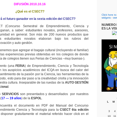
DIFUSIÓN 2010.10.16
¿Qué es el CSECT?
Click here t
widgets
-
ww
á el futuro ganador en la sexta edición del CSECT?
NUMERO D
T (Concurso Semestral de Emprendimiento, Ciencia y
ES LA VIS
ganan, a saber: estudiantes novatos, profesores, asesores,
munidad en general. Son más de 200 nuevos productos que
os estudiantes novatos elaboran bajo los rubros del
ovación y auto gestión.
 tenemos que agregar el bagaje cultural (incluyendo el familiar)
 las experiencias previas obtenidas en los colegios de donde
ía de colegios tienen sus Ferias de Ciencias –muy buenas-).
ento (una
FERIA
) de Emprendimiento, Ciencia y Tecnología
n los auspicios académicos del ICQA en busca del calor del
entimiento de la pasión por la Ciencia, las herramientas de la
osto, esto para dar paso a la creatividad criolla y la innovación
stra cultura. Inseparable de las ruedas de la
AUTO GESTIÓN
cional
.
o
SERVICIOS
son presentados y desarrollados por nuestros
(
17 — 19 años
) de la
ESPOL
.
L
M
ncuentra el documento en PDF del Manual del Concurso
ndimiento Ciencia y Tecnología para la
CSECT 6ta edición
3
4
 disponer gratuitamente el material referido hacer click en el
10
11