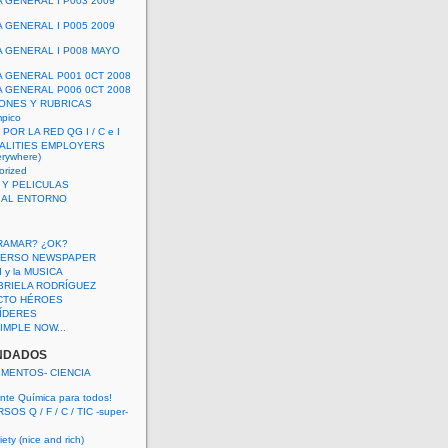
A GENERAL I P003 2009
A GENERAL I P005 2009
A GENERAL I P008 MAYO
A GENERAL P001 0CT 2008
A GENERAL P006 0CT 2008
ONES Y RUBRICAS
mpico
POR LA RED QG I / C e I
ALITIES EMPLOYERS
rywhere)
orized
 Y PELICULAS
S AL ENTORNO
RAMAR? ¿OK?
VERSO NEWSPAPER
 I y la MUSICA
BRIELA RODRÍGUEZ
CTO HÉROES
 LÍDERES
IMPLE NOW...
NDADOS
IMENTOS- CIENCIA
nte Química para todos!
OS Q / F / C / TIC -super-
ety (nice and rich)