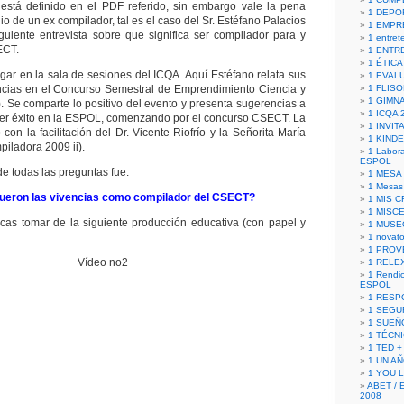
está definido en el PDF referido, sin embargo vale la pena
1 DEPO
io de un ex compilador, tal es el caso del Sr. Estéfano Palacios
1 EMPR
iguiente entrevista sobre que significa ser compilador para y
1 entret
ECT.
1 ENTR
1 ÉTICA 
ugar en la sala de sesiones del ICQA. Aquí Estéfano relata sus
1 EVAL
encias en el Concurso Semestral de Emprendimiento Ciencia y
1 FLISO
1 GIMN
 Se comparte lo positivo del evento y presenta sugerencias a
1 ICQA 
ner éxito en la ESPOL, comenzando por el concurso CSECT. La
1 INVIT
ó con la facilitación del Dr. Vicente Riofrío y la Señorita María
1 KIND
iladora 2009 ii).
1 Labora
ESPOL
e todas las preguntas fue:
1 MESA
1 Mesas
fueron las vivencias como compilador del CSECT?
1 MIS 
1 MISC
cas tomar de la siguiente producción educativa (con papel y
1 MUSE
1 novato
1 PROV
Vídeo no2
1 RELE
1 Rendic
ESPOL
1 RESP
1 SEGU
1 SUEÑ
1 TÉCN
1 TED +
1 UN A
1 YOU 
ABET / 
2008