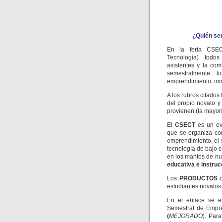
¿Quién ser
En la feria CSEC
Tecnología) todos 
asistentes y la co
semestralmente l
emprendimiento, inn
A los rubros citados
del propio novato y
provienen (la mayor
El
CSECT
es un ev
que se organiza co
emprendimiento, el s
tecnología de bajo c
en los mantos de nue
educativa e instruc
Los
PRODUCTOS
estudiantes novatos 
En el enlace se e
Semestral de Empre
(
MEJORADO
). Para