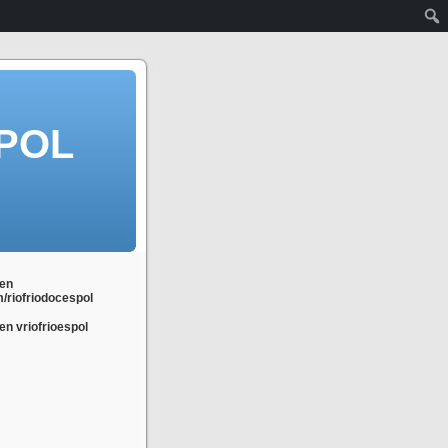
POL
en
m/riofriodocespol
n vriofrioespol