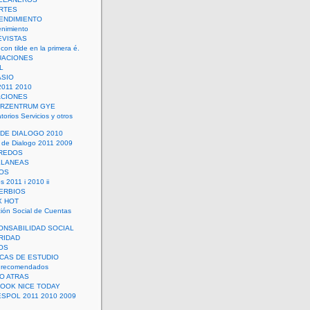
RTES
ENDIMIENTO
enimiento
EVISTAS
con tilde en la primera é.
UACIONES
L
ASIO
2011 2010
ACIONES
ERZENTRUM GYE
torios Servicios y otros
 DE DIALOGO 2010
 de Dialogo 2011 2009
CREDOS
ELANEAS
OS
s 2011 i 2010 ii
ERBIOS
X HOT
ión Social de Cuentas
ONSABILIDAD SOCIAL
RIDAD
OS
ICAS DE ESTUDIO
 recomendados
ÑO ATRAS
LOOK NICE TODAY
ESPOL 2011 2010 2009