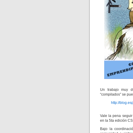
Un trabajo muy de
“compilados” se pued
http://blog.e
Vale la pena segui
en la 5ta edición C
Bajo la coordinaci