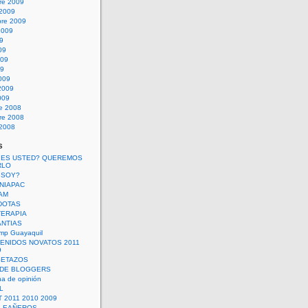
re 2009
 2009
bre 2009
2009
09
09
009
09
009
2009
009
re 2008
re 2008
 2008
s
 ES USTED? QUEREMOS
RLO
 SOY?
UNIAPAC
AM
DOTAS
TERAPIA
ANTIAS
mp Guayaquil
VENIDOS NOVATOS 2011
9
SETAZOS
 DE BLOGGERS
a de opinión
L
 2011 2010 2009
PLEAÑEROS