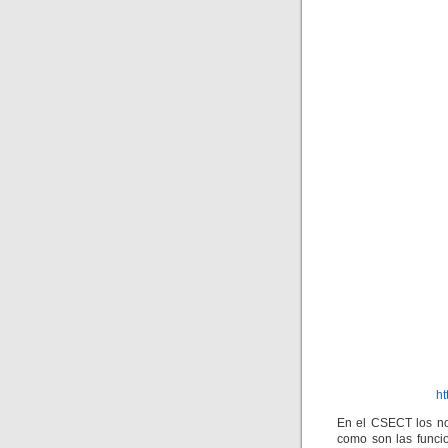
ht
En el CSECT los no
como son las funci