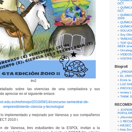
QUÍMIC
OCT
QUÍMIC
OCT
QUÍMIC
2009
QUÍMIC
QUÍMIC
SOLUCI
Soy Olí
TAREAS 
TOP QU
SEEK (eve
Uncateg
VIDEOS
VISITA
Blogroll
¿PROG
EL UNI
Entre la
Im2
LUZ GA
PROYE
tallado sobre las vivencias de una compiladora y sus
revista
e apreciar en el siguiente enlace:
THINK S
spol.edu.ec/mvhinojo/2010/09/14/concurso-semestral-de-
RECOME
emprendimiento-ciencia-y-tecnologia/
-EXPER
POPULAR
r lo implementado y mejorado por Vanessa y sus compañeros
¡Abunda
SECT 2010 i.
1 RECURS
AIESEC
ón de Vanessa, tres estudiantes de la ESPOL invitan a la
Asia Soci