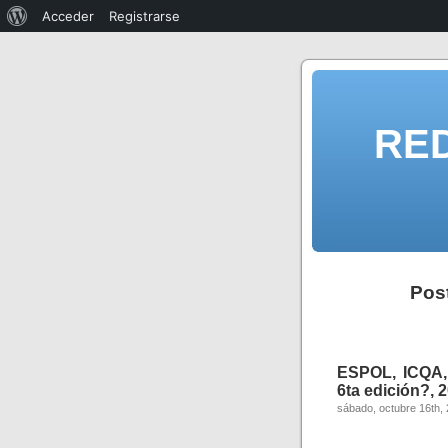
Acceder
Registrarse
RE
Post
ESPOL, ICQA
6ta edición?, 
sábado, octubre 16th,