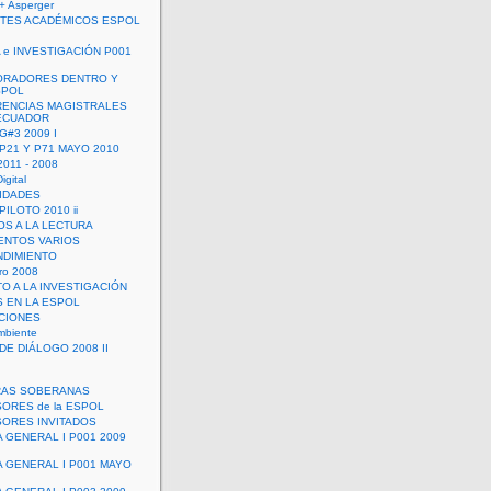
+ Asperger
TES ACADÉMICOS ESPOL
 e INVESTIGACIÓN P001
ORADORES DENTRO Y
SPOL
ENCIAS MAGISTRALES
 ECUADOR
G#3 2009 I
 P21 Y P71 MAYO 2010
011 - 2008
igital
IDADES
ILOTO 2010 ii
OS A LA LECTURA
NTOS VARIOS
DIMIENTO
ro 2008
O A LA INVESTIGACIÓN
 EN LA ESPOL
ACIONES
mbiente
DE DIÁLOGO 2008 II
RAS SOBERANAS
ORES de la ESPOL
ORES INVITADOS
A GENERAL I P001 2009
A GENERAL I P001 MAYO