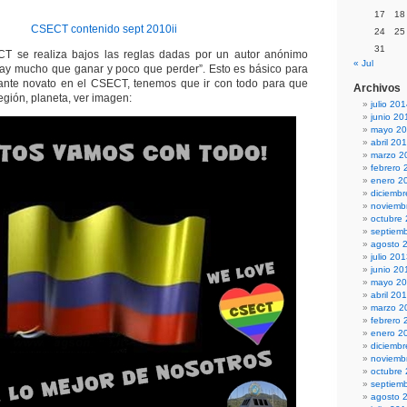
17
18
CSECT contenido sept 2010ii
24
25
31
T se realiza bajos las reglas dadas por un autor anónimo
« Jul
Hay mucho que ganar y poco que perder”. Esto es básico para
iante novato en el CSECT, tenemos que ir con todo para que
Archivos
egión, planeta, ver imagen:
julio 20
junio 20
mayo 2
abril 20
marzo 2
febrero 
enero 2
diciemb
noviemb
octubre
septiem
agosto 
julio 20
junio 20
mayo 2
abril 20
marzo 2
febrero 
enero 2
diciemb
noviemb
octubre
septiem
agosto 