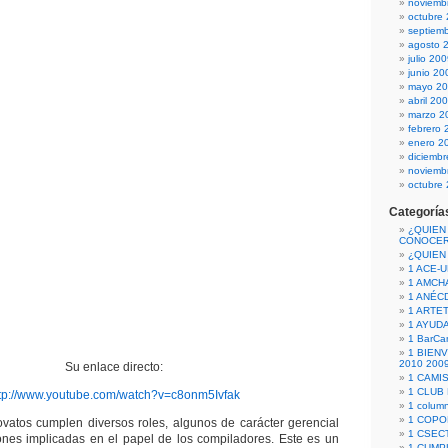
noviemb
octubre
septiem
agosto 
julio 20
junio 20
mayo 2
abril 20
marzo 2
febrero 
enero 2
diciemb
noviemb
octubre
Categoría
¿QUIEN
CONOCE
¿QUIEN
1 ACE-
1 AMCH
1 ANÉC
1 ARTE
1 AYUD
1 BarCa
1 BIEN
2010 200
Su enlace directo:
1 CAMI
1 CLUB
tp://www.youtube.com/watch?v=c8onm5Ivfak
1 column
1 COPO
vatos cumplen diversos roles, algunos de carácter gerencial
1 CSECT
ones implicadas en el papel de los compiladores. Este es un
1 CUM