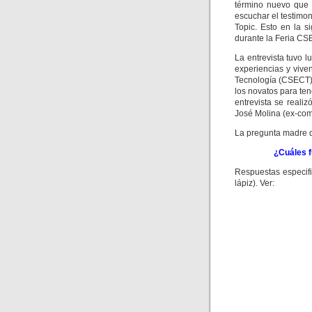
término nuevo que 
escuchar el testimon
Topic. Esto en la s
durante la Feria CS
La entrevista tuvo l
experiencias y viv
Tecnología (CSECT).
los novatos para te
entrevista se realiz
José Molina (ex-comp
La pregunta madre d
¿Cuáles 
Respuestas especifi
lápiz). Ver: