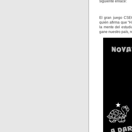
siguiente enlace:
El gran juego CSEC
quién afirma que “
la mente del estud
gane nuestro país, r