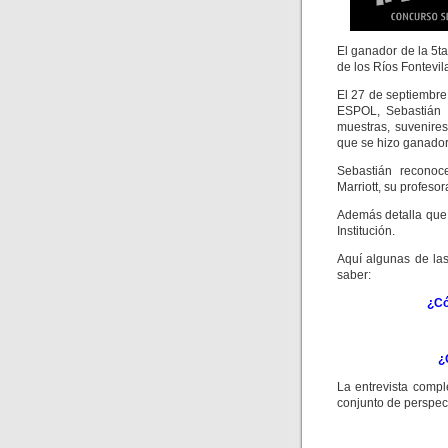
El ganador de la 5t
de los Ríos Fontevil
El 27 de septiembre
ESPOL, Sebastián d
muestras, suvenire
que se hizo ganado
Sebastián reconoc
Marriott, su profeso
Además detalla que
Institución.
Aquí algunas de la
saber:
¿Có
¿
La entrevista compl
conjunto de perspect