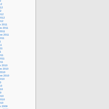
12
12
012
12
012
2012
012
e 2011
re 2011
 2011
bre 2011
2011
1
11
11
11
011
2011
011
re 2010
re 2010
 2010
bre 2010
2010
10
10
010
10
010
2010
010
re 2009