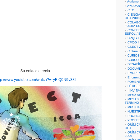
Autismo 
AYUDAN
CEC
CIENCIA
OCT 2008
COLAB
FUERA E
CONFER
ESPOL /
CPQG I 
CPQG I
CSECT 2
Cultura D
CURIOS
CURSO P
DESAFÍ
DOCUME
Su enlace directo:
EMPREN
Encuent
tp://www.youtube.com/watch?v=yEtQ0N9v33I
FOMENT
HÉROES
I INVIT
Medio A
MESAS 
TÉRMINO
MÚSICA
NUEST
PROFES
PROFES
QUÍMIC
OCT
QUÍMIC
2009