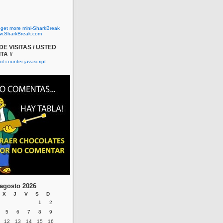
o get more mini-SharkBreak
w.SharkBreak.com
E VISITAS / USTED
ITA #
agosto 2026
X
J
V
S
D
1
2
5
6
7
8
9
12
13
14
15
16