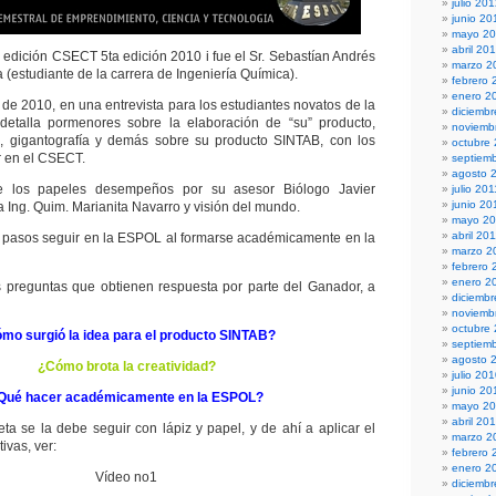
julio 20
junio 20
mayo 2
abril 20
a edición CSECT 5ta edición 2010 i fue el Sr. Sebastían Andrés
marzo 2
a (estudiante de la carrera de Ingeniería Química).
febrero 
enero 2
 de 2010, en una entrevista para los estudiantes novatos de la
diciembr
etalla pormenores sobre la elaboración de “su” producto,
noviemb
s, gigantografía y demás sobre su producto SINTAB, con los
octubre
r en el CSECT.
septiem
agosto 
e los papeles desempeños por su asesor Biólogo Javier
julio 201
junio 20
ra Ing. Quim. Marianita Navarro y visión del mundo.
mayo 20
abril 20
 pasos seguir en la ESPOL al formarse académicamente en la
marzo 2
febrero 
enero 2
s preguntas que obtienen respuesta por parte del Ganador, a
diciemb
noviemb
octubre
mo surgió la idea para el producto SINTAB?
septiem
agosto 
¿Cómo brota la creatividad?
julio 20
junio 20
Qué hacer académicamente en la ESPOL?
mayo 2
abril 20
eta se la debe seguir con lápiz y papel, y de ahí a aplicar el
marzo 2
ivas, ver:
febrero 
enero 2
Vídeo no1
diciemb