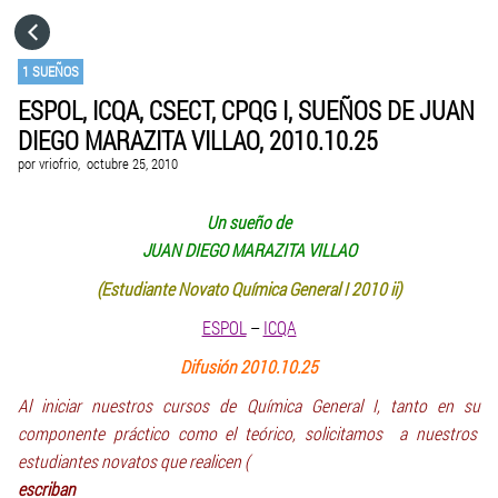
HOME
1 SUEÑOS
ESPOL, ICQA, CSECT, CPQG I, SUEÑOS DE JUAN
CATEGORÍAS
DIEGO MARAZITA VILLAO, 2010.10.25
por
vriofrio,
octubre 25, 2010
IR A
Un sueño de
JUAN DIEGO MARAZITA VILLAO
VISITA EL SITIO WEB
(Estudiante Novato Química General I 2010 ii)
ESPOL
–
ICQA
Difusión 2010.10.25
Al iniciar nuestros cursos de Química General I, tanto en su
componente práctico como el teórico, solicitamos a nuestros
estudiantes novatos que realicen (
escriban