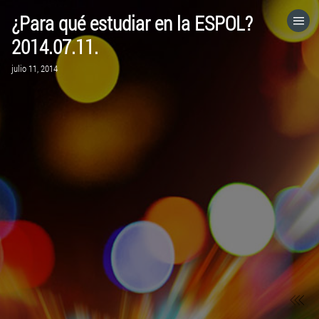
¿Para qué estudiar en la ESPOL?
HOME
2014.07.11.
julio 11, 2014
CATEGORÍAS
IR A
VISITA EL SITIO WEB