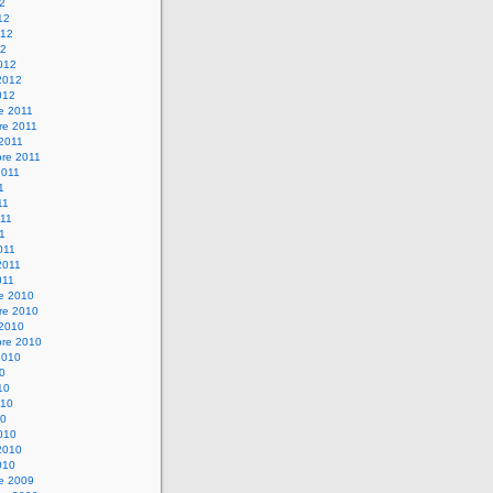
12
12
012
12
012
2012
012
e 2011
re 2011
 2011
bre 2011
2011
1
11
11
11
011
2011
011
re 2010
re 2010
 2010
bre 2010
2010
10
10
010
10
010
2010
010
re 2009