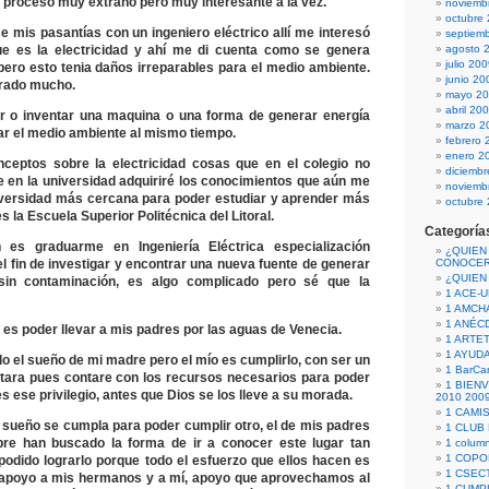
 proceso muy extraño pero muy interesante a la vez.
noviemb
octubre
e mis pasantías con un ingeniero eléctrico allí me interesó
septiem
e es la electricidad y ahí me di cuenta como se genera
agosto 
julio 20
 pero esto tenia daños irreparables para el medio ambiente.
junio 20
rado mucho.
mayo 2
abril 20
r o inventar una maquina o una forma de generar energía
marzo 2
ar el medio ambiente al mismo tiempo.
febrero 
enero 2
ceptos sobre la electricidad cosas que en el colegio no
diciemb
e en la universidad adquiriré los conocimientos que aún me
noviemb
niversidad más cercana para poder estudiar y aprender más
octubre
s la Escuela Superior Politécnica del Litoral.
Categoría
es graduarme en Ingeniería Eléctrica especialización
¿QUIEN
l fin de investigar y encontrar una nueva fuente de generar
CONOCE
¿QUIEN
 sin contaminación, es algo complicado pero sé que la
1 ACE-
1 AMCH
1 ANÉC
es poder llevar a mis padres por las aguas de Venecia.
1 ARTE
1 AYUD
o el sueño de mi madre pero el mío es cumplirlo, con ser un
1 BarCa
tara pues contare con los recursos necesarios para poder
1 BIEN
es ese privilegio, antes que Dios se los lleve a su morada.
2010 200
1 CAMI
 sueño se cumpla para poder cumplir otro, el de mis padres
1 CLUB
pre han buscado la forma de ir a conocer este lugar tan
1 column
1 COPO
odido lograrlo porque todo el esfuerzo que ellos hacen es
1 CSECT
 apoyo a mis hermanos y a mí, apoyo que aprovechamos al
1 CUM