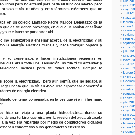
julio 20
n libros pero no entendí para nada su funcionamiento, pero
junio 20
 si solo tenía 10 años y eran términos eléctricos que no
mayo 2
ban.
abril 20
marzo 2
aba en un colegio Llamado Padre Marcos Benetazzo de la
febrero 
enero 2
 que es de donde provengo, en el cual le habían enseñado
diciembr
 yo me interese por entrar ahí.
noviemb
octubre
o me empezaron a enseñar acerca de la electricidad y su
septiem
o la energía eléctrica trabaja y hace trabajar objetos y
agosto 
.
julio 201
junio 20
 y yo comenzaba a hacer instalaciones pequeñas en
mayo 20
los días eran toda una sensación, no fue fácil entender y
abril 20
nstalaciones básicas pero de todas formas siempre lo
marzo 2
febrero 
enero 2
 sobre la electricidad, pero aun sentía que no llegaba al
diciemb
noviemb
 llegar hasta que un día en 4to curso el profesor comenzó a
octubre
dores de energía eléctrica.
septiem
agosto 
blando del tema yo pensaba en la vez que vi a mi hermano
julio 20
r.
junio 20
mayo 2
e hizo un viaje a una planta hidroeléctrica donde se
abril 20
jo de una turbina que gira por la presión del agua atrapada
marzo 2
á a la vez era repartida por medio de conductores gigantes
febrero 
 estaban conectados a los generadores eléctricos.
enero 2
diciemb