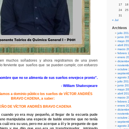
17
18
24
25
31
« Jul
Archivos
julio 20
junio 20
mayo 2
abril 20
marzo 2
febrero 
enero 2
en muchos soñadores y ahora registramos de una joven
diciemb
lo ferviente que sueños que se pueden cumplir, con esfuerzo
noviemb
octubre
septiem
hombre que no se alimenta de sus sueños envejece pronto".
agosto 
julio 20
- William Shakespeare
junio 20
mayo 2
 damos a dominio público los sueños de VÍCTOR ANDRÉS
abril 20
marzo 2
BRAVO CADENA, a saber:
febrero 
enero 2
EÑO DE VÍCTOR ANDRÉS BRAVO CADENA
diciemb
noviemb
cuando yo era muy pequeño, al llegar de la escuela pude
octubre
ano manipulaba una especie de balde enorme que no tenía
septiem
a cuál era su uso, pero me acerque a él y le pregunte de que
agosto 
bjeto y me dijo que eso era un transformador, intrigado