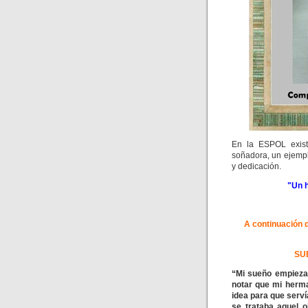
En la ESPOL exist
soñadora, un ejemp
y dedicación.
"Un 
A continuación
SU
“Mi sueño empieza 
notar que mi herm
idea para que serví
se trataba aquel o