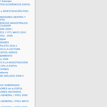
+ Asperger
TES ACADÉMICOS ESPOL
 e INVESTIGACIÓN P001
ORADORES DENTRO Y
SPOL
ENCIAS MAGISTRALES
 ECUADOR
G#3 2009 I
 P21 Y P71 MAYO 2010
011 - 2008
igital
IDADES
ILOTO 2010 ii
OS A LA LECTURA
NTOS VARIOS
DIMIENTO
ro 2008
O A LA INVESTIGACIÓN
 EN LA ESPOL
ACIONES
mbiente
DE DIÁLOGO 2008 II
RAS SOBERANAS
ORES de la ESPOL
ORES INVITADOS
A GENERAL I P001 2009
A GENERAL I P001 MAYO