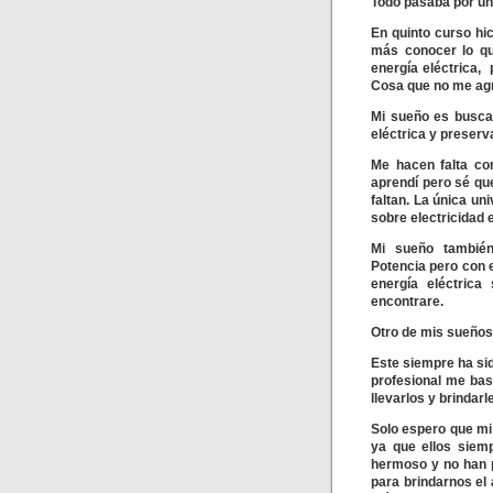
Todo pasaba por un
En quinto curso hic
más conocer lo qu
energía eléctrica,
Cosa que no me ag
Mi sueño es busca
eléctrica y preserv
Me hacen falta con
aprendí pero sé qu
faltan. La única u
sobre electricidad e
Mi sueño también 
Potencia pero con e
energía eléctrica
encontrare.
Otro de mis sueños 
Este siempre ha sid
profesional me bas
llevarlos y brindarl
Solo espero que mi
ya que ellos siem
hermoso y no han p
para brindarnos el