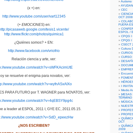
Autismo 
AYUDAN
(x +) en:
CEC
CIENCIA
http://www.youtube.com/user/vart12345
OCT 2008
COLAB
(+
EMOCIONES
) en:
FUERA E
CONFER
http://picasaweb.google.com/tesis1.vicente/
ESPOL /
http://www.flickr.com/photos/quimica1
CPQG I 
CPQG I
¿Quiénes somos? + EN:
CSECT 2
Cultura D
http://www.facebook.com/vriofrio
CURIOS
CURSO P
Relación ciencia y arte, ver:
DESAFÍ
DOCUME
tp://www.youtube.com/watch?v=sWFKAcimUtE
EMPREN
Encuent
oy se resuelve el enigma para novatos, ver:
FOMENT
HÉROES
tp://www.youtube.com/watch?v=wyfnASxAIXo
I INVIT
Medio A
ES PARA FUTURO por T. WAGNER para NOVATOS, ver:
MESAS 
TÉRMINO
tp://www.youtube.com/watch?v=4qEBSY9pg4c
MÚSICA
NUEST
be a leader at ESPOL, 2011 I, GYE EC, 2011.05.15.
PROFES
PROFES
p://www.youtube.com/watch?v=SdD_epeezHw
QUÍMIC
OCT
¿NOS ESCRIBEN?
QUÍMIC
2009