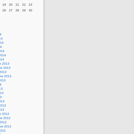
19
20
21
22
23
26
27
28
29
30
14
14
014
14
014
2014
014
re 2013
re 2013
 2013
bre 2013
2013
13
13
013
13
013
2013
013
re 2012
re 2012
 2012
bre 2012
2012