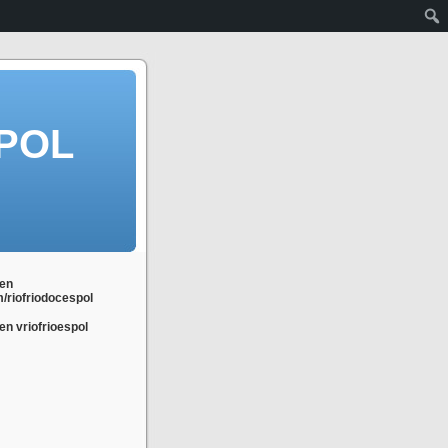
POL
en
m/riofriodocespol
n vriofrioespol