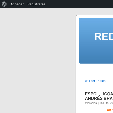
Acceder
Registrarse
RE
« Older Entries
ESPOL, ICQ
ANDRÉS BRAV
miércoles, junio 8th, 2
Un 