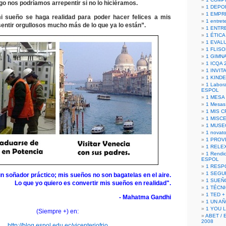
o nos podríamos arrepentir si no lo hiciéramos.
1 DEPO
1 EMPR
i sueño se haga realidad para poder hacer felices a mis
1 entret
entir orgullosos mucho más de lo que ya lo están”.
1 ENTR
1 ÉTICA 
1 EVAL
1 FLISO
1 GIMN
1 ICQA 
1 INVIT
1 KIND
1 Labora
ESPOL
1 MESA
1 Mesas
1 MIS 
1 MISC
1 MUSE
1 novato
1 PROV
1 RELE
1 Rendic
ESPOL
1 RESP
1 SEGU
 soñador práctico; mis sueños no son bagatelas en el aire.
1 SUEÑ
Lo que yo quiero es convertir mis sueños en realidad".
1 TÉCN
1 TED +
- Mahatma Gandhi
1 UN A
1 YOU 
(Siempre +) en:
ABET / 
2008
http://blog.espol.edu.ec/vicenteriofrio