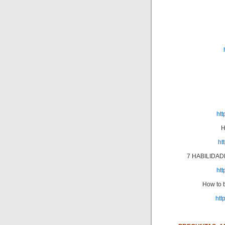
ht
H
ht
7 HABILIDAD
ht
How to 
htt