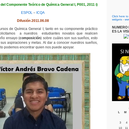
 del Componente Teórico de Química General I, P001, 2011 i)
ESPOL
–
ICQA
Click here t
widgets
-
ww
Difusión 2011.06.08
NUMERO D
 cursos de Química General I, tanto en su componente práctico
ES LA VIS
solicitamos a nuestros estudiantes novatos que realicen
eño ensayo (
composición
) sobre cuáles son sus sueños, esto
sus aspiraciones y metas. Al dar a conocer nuestros sueños,
to podemos encontrar quien nos puede apoyar.
L
M
3
4
10
11