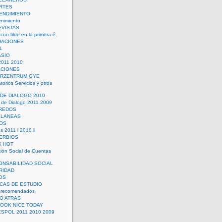
RTES
ENDIMIENTO
enimiento
EVISTAS
con tilde en la primera é.
UACIONES
L
ASIO
2011 2010
ACIONES
ERZENTRUM GYE
torios Servicios y otros
 DE DIALOGO 2010
 de Dialogo 2011 2009
CREDOS
ELANEAS
OS
s 2011 i 2010 ii
ERBIOS
X HOT
ión Social de Cuentas
ONSABILIDAD SOCIAL
RIDAD
OS
ICAS DE ESTUDIO
 recomendados
ÑO ATRAS
LOOK NICE TODAY
ESPOL 2011 2010 2009