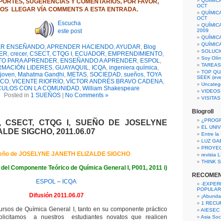
QUÍMIC
PORTES, SUGERENCIAS Y COMENTARIOS, POR FAVOR,
OCT
OS LLEGAR VÍA COMMENTS A ESTA ENTRADA.
QUÍMIC
OCT
Escucha
QUÍMIC
este post
2009
QUÍMIC
QUÍMIC
R ENSEÑANDO
,
APRENDER HACIENDO
,
AYUDAR
,
Blog
SOLUCI
ER
,
crecer
,
CSECT
,
CTQG I
,
ECUADOR
,
EMPRENDIMIENTO
,
Soy Olí
TO PARA APRENDER
,
ENSEÑANDO A APRENDER
,
ESPOL
,
TAREAS 
RMACIÓN LIDERES
,
GUAYAQUIL
,
ICQA
,
ingeniera química
,
TOP QU
joven
,
Mahatma Gandhi
,
METAS
,
SOCIEDAD
,
sueños
,
TOYA
SEEK (eve
ECO
,
VICENTE RIOFRÍO
,
VÍCTOR ANDRÉS BRAVO CADENA
,
Uncateg
CULOS CON LA COMUNIDAD
,
William Shakespeare
VIDEOS
Posted in
1 SUEÑOS
|
No Comments »
VISITA
Blogroll
¿PROG
, CSECT, CTQG I, SUEÑO DE JOSELYNE
EL UNI
LDE SIGCHO, 2011.06.07
Entre la
LUZ GA
PROYE
eño de JOSELYNE JANETH ELIZALDE SIGCHO
revista
THINK S
 del Componente Teórico de Química General I, P001, 2011 i)
RECOME
ESPOL
–
ICQA
-EXPER
POPULAR
Difusión 2011.06.07
¡Abunda
1 RECURS
 cursos de Química General I, tanto en su componente práctico
AIESEC
solicitamos a nuestros estudiantes novatos que realicen
Asia Soci