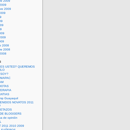
re 2009
 2009
bre 2009
2009
09
09
009
09
009
2009
009
re 2008
re 2008
 2008
s
 ES USTED? QUEREMOS
RLO
 SOY?
UNIAPAC
AM
DOTAS
TERAPIA
ANTIAS
mp Guayaquil
VENIDOS NOVATOS 2011
9
SETAZOS
 DE BLOGGERS
a de opinión
L
 2011 2010 2009
PLEAÑEROS