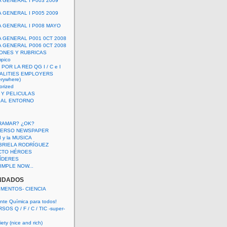
A GENERAL I P003 2009
A GENERAL I P005 2009
A GENERAL I P008 MAYO
A GENERAL P001 0CT 2008
A GENERAL P006 0CT 2008
ONES Y RUBRICAS
mpico
POR LA RED QG I / C e I
ALITIES EMPLOYERS
rywhere)
orized
 Y PELICULAS
S AL ENTORNO
RAMAR? ¿OK?
VERSO NEWSPAPER
 I y la MUSICA
BRIELA RODRÍGUEZ
CTO HÉROES
 LÍDERES
IMPLE NOW...
NDADOS
IMENTOS- CIENCIA
nte Química para todos!
OS Q / F / C / TIC -super-
ety (nice and rich)