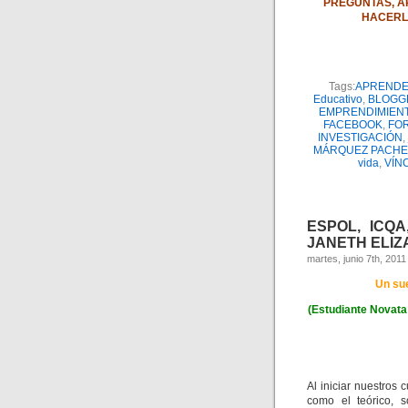
PREGUNTAS, A
HACERL
Tags:
APRENDE
Educativo
,
BLOGG
EMPRENDIMIEN
FACEBOOK
,
FO
INVESTIGACIÓN
,
MÁRQUEZ PACH
vida
,
VÍN
ESPOL, ICQA
JANETH ELIZA
martes, junio 7th, 2011
Un su
(Estudiante Novata
Al iniciar nuestros
como el teórico, 