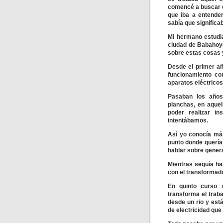
comencé a buscar e
que iba a entender
sabía que significa
Mi hermano estudi
ciudad de Babahoyo
sobre estas cosas y
Desde el primer añ
funcionamiento com
aparatos eléctricos
Pasaban los años
planchas, en aquel
poder realizar i
intentábamos.
Así yo conocía más
punto donde quería
hablar sobre genera
Mientras seguía ha
con el transformado
En quinto curso s
transforma el traba
desde un rio y est
de electricidad que