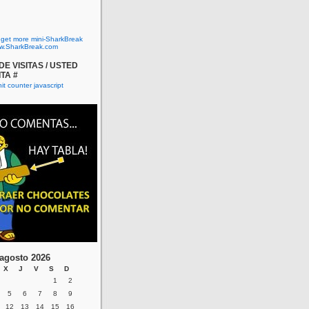
o get more mini-SharkBreak
w.SharkBreak.com
E VISITAS / USTED
ITA #
agosto 2026
X
J
V
S
D
1
2
5
6
7
8
9
12
13
14
15
16