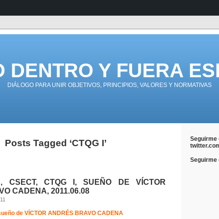
D DENTRO Y FUERA ES
DIÁLOGO PARA UNIR OBJETIVOS, PRINCIPIOS, VALORES Y NORMATIVAS
Seguirme 
Posts Tagged ‘CTQG I’
twitter.co
Seguirme e
A, CSECT, CTQG I, SUEÑO DE VÍCTOR
O CADENA, 2011.06.08
011
sueño de VÍCTOR ANDRÉS BRAVO CADENA