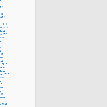
12
12
012
12
012
2012
012
e 2011
re 2011
 2011
bre 2011
2011
1
11
11
11
011
2011
011
re 2010
re 2010
 2010
bre 2010
2010
10
10
010
10
010
2010
010
re 2009