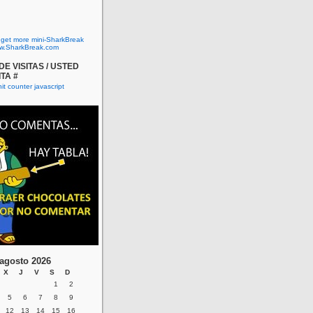
o get more mini-SharkBreak
w.SharkBreak.com
E VISITAS / USTED
ITA #
agosto 2026
X
J
V
S
D
1
2
5
6
7
8
9
12
13
14
15
16