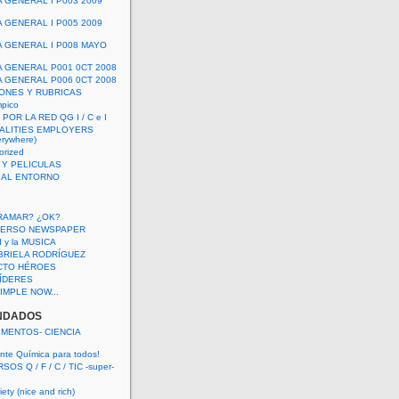
A GENERAL I P003 2009
A GENERAL I P005 2009
A GENERAL I P008 MAYO
A GENERAL P001 0CT 2008
A GENERAL P006 0CT 2008
ONES Y RUBRICAS
mpico
POR LA RED QG I / C e I
ALITIES EMPLOYERS
rywhere)
orized
 Y PELICULAS
S AL ENTORNO
RAMAR? ¿OK?
VERSO NEWSPAPER
 I y la MUSICA
BRIELA RODRÍGUEZ
CTO HÉROES
 LÍDERES
IMPLE NOW...
NDADOS
IMENTOS- CIENCIA
nte Química para todos!
OS Q / F / C / TIC -super-
ety (nice and rich)