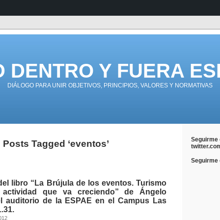
D DENTRO Y FUERA ES
DIÁLOGO PARA UNIR OBJETIVOS, PRINCIPIOS, VALORES Y NORMATIVAS
Seguirme 
Posts Tagged ‘eventos’
twitter.co
Seguirme e
el libro “La Brújula de los eventos. Turismo
 actividad que va creciendo” de Ángelo
l auditorio de la ESPAE en el Campus Las
.31.
2012