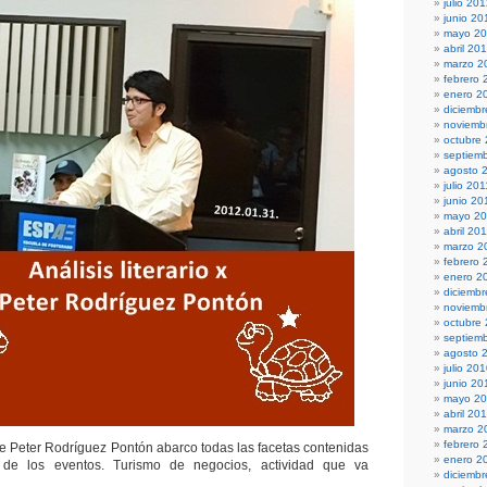
julio 20
junio 20
mayo 2
abril 20
marzo 2
febrero 
enero 2
diciembr
noviemb
octubre
septiem
agosto 
julio 201
junio 20
mayo 20
abril 20
marzo 2
febrero 
enero 2
diciemb
noviemb
octubre
septiem
agosto 
julio 20
junio 20
mayo 2
abril 20
marzo 2
febrero 
o de Peter Rodríguez Pontón abarco todas las facetas contenidas
enero 2
 de los eventos. Turismo de negocios, actividad que va
diciemb