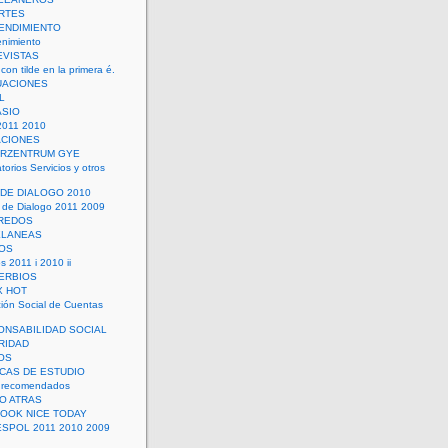
RTES
ENDIMIENTO
enimiento
EVISTAS
con tilde en la primera é.
UACIONES
L
ASIO
2011 2010
ACIONES
ERZENTRUM GYE
torios Servicios y otros
 DE DIALOGO 2010
 de Dialogo 2011 2009
CREDOS
ELANEAS
OS
s 2011 i 2010 ii
ERBIOS
X HOT
ión Social de Cuentas
ONSABILIDAD SOCIAL
RIDAD
OS
ICAS DE ESTUDIO
 recomendados
ÑO ATRAS
LOOK NICE TODAY
ESPOL 2011 2010 2009