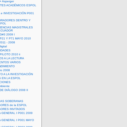
+ Asperger
TES ACADÉMICOS ESPOL
 e INVESTIGACIÓN P001
ORADORES DENTRO Y
SPOL
ENCIAS MAGISTRALES
 ECUADOR
G#3 2009 I
 P21 Y P71 MAYO 2010
011 - 2008
igital
IDADES
ILOTO 2010 ii
OS A LA LECTURA
NTOS VARIOS
DIMIENTO
ro 2008
O A LA INVESTIGACIÓN
 EN LA ESPOL
ACIONES
mbiente
DE DIÁLOGO 2008 II
RAS SOBERANAS
ORES de la ESPOL
ORES INVITADOS
A GENERAL I P001 2009
A GENERAL I P001 MAYO