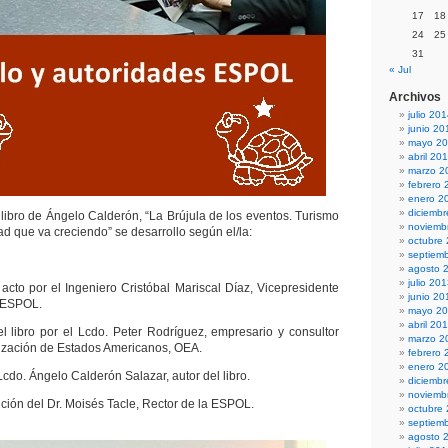
17
18
24
25
31
« Jul
Archivos
julio 20
junio 20
mayo 2
abril 20
marzo 2
febrero 
enero 2
diciemb
 libro de Ángelo Calderón, “La Brújula de los eventos. Turismo
noviemb
ad que va creciendo” se desarrollo según el/la:
octubre
septiem
agosto 
julio 20
acto por el Ingeniero Cristóbal Mariscal Díaz, Vicepresidente
junio 20
a ESPOL.
mayo 2
abril 20
 libro por el Lcdo. Peter Rodríguez, empresario y consultor
marzo 2
anización de Estados Americanos, OEA.
febrero 
enero 2
Lcdo. Ángelo Calderón Salazar, autor del libro.
diciemb
noviemb
nción del Dr. Moisés Tacle, Rector de la ESPOL.
octubre
septiem
agosto 