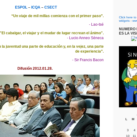
ESPOL
–
ICQA
–
CSECT
“Un viaje de mil millas comienza con el primer paso”.
Click here t
widgets
-
ww
- Lao-tsé
NUMERO D
"El cabalgar, el viajar y el mudar de lugar recrean el ánimo".
ES LA VIS
- Lucio Anneo Séneca
 la juventud una parte de educación y, en la vejez, una parte
de experiencia”.
- Sir Francis Bacon
Difusión 2012.01.28.
L
M
3
4
10
11