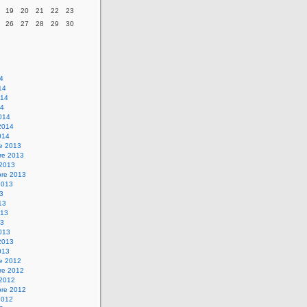
19
20
21
22
23
26
27
28
29
30
14
14
014
14
014
2014
014
re 2013
re 2013
 2013
bre 2013
2013
13
13
013
13
013
2013
013
re 2012
re 2012
 2012
bre 2012
2012