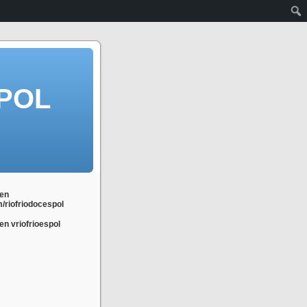
POL
en
m/riofriodocespol
n vriofrioespol