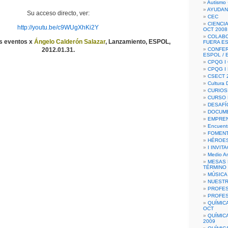
Autismo 
AYUDAN
Su acceso directo, ver:
CEC
CIENCIA
http://youtu.be/c9WUgXhKi2Y
OCT 2008
COLAB
os eventos x
Ángelo Calderón Salazar
, Lanzamiento, ESPOL,
FUERA E
2012.01.31.
CONFER
ESPOL /
CPQG I 
CPQG I
CSECT 2
Cultura D
CURIOS
CURSO P
DESAFÍ
DOCUME
EMPREN
Encuent
FOMENT
HÉROES
I INVIT
Medio A
MESAS 
TÉRMINO
MÚSICA
NUEST
PROFES
PROFES
QUÍMIC
OCT
QUÍMIC
2009