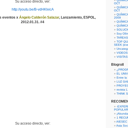
QUÍMIC
Su acceso directo, ver:
OCT
QUÍMIC
http://youtu.be/B-vdHKIvicA
OCT
QUÍMIC
os eventos x
Ángelo Calderón Salazar
, Lanzamiento, ESPOL,
2009
2012.01.31. #4
QUÍMIC
QUÍMIC
SOLUCI
Soy Olí
TAREAS 
TOP QU
SEEK (eve
Uncateg
VIDEOS
VISITA
Blogroll
¿PROG
EL UNI
Entre la
LUZ GA
PROYE
revista
THINK S
RECOME
-EXPER
POPULAR
¡Abunda
1 RECURS
AIESEC
Su acceso directo, ver:
Asia Soci