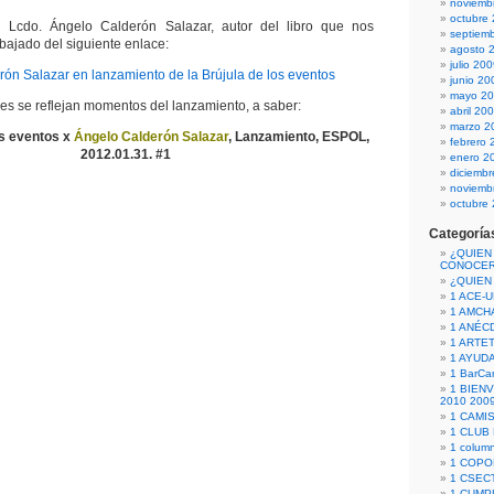
noviemb
octubre
l Lcdo. Ángelo Calderón Salazar, autor del libro que nos
septiem
bajado del siguiente enlace:
agosto 
julio 20
ón Salazar en lanzamiento de la Brújula de los eventos
junio 20
mayo 2
es se reflejan momentos del lanzamiento, a saber:
abril 20
marzo 2
os eventos x
Ángelo Calderón Salazar
, Lanzamiento, ESPOL,
febrero 
2012.01.31. #1
enero 2
diciemb
noviemb
octubre
Categoría
¿QUIEN
CONOCE
¿QUIEN
1 ACE-
1 AMCH
1 ANÉC
1 ARTE
1 AYUD
1 BarCa
1 BIEN
2010 200
1 CAMI
1 CLUB
1 column
1 COPO
1 CSECT
1 CUM