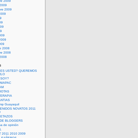
re 2009
 2009
bre 2009
2009
09
09
009
09
009
2009
009
re 2008
re 2008
 2008
s
 ES USTED? QUEREMOS
RLO
 SOY?
UNIAPAC
AM
DOTAS
TERAPIA
ANTIAS
mp Guayaquil
VENIDOS NOVATOS 2011
9
SETAZOS
 DE BLOGGERS
a de opinión
L
 2011 2010 2009
PLEAÑEROS