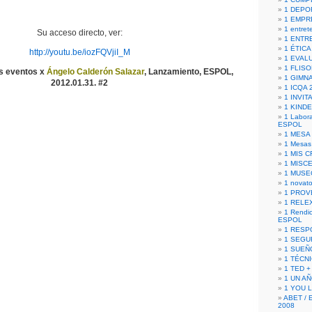
1 DEPO
1 EMPR
1 entret
Su acceso directo, ver:
1 ENTR
1 ÉTICA 
http://youtu.be/iozFQVjiI_M
1 EVAL
1 FLISO
os eventos x
Ángelo Calderón Salazar
, Lanzamiento, ESPOL,
1 GIMN
2012.01.31. #2
1 ICQA 
1 INVIT
1 KIND
1 Labora
ESPOL
1 MESA
1 Mesas
1 MIS 
1 MISC
1 MUSE
1 novato
1 PROV
1 RELE
1 Rendic
ESPOL
1 RESP
1 SEGU
1 SUEÑ
1 TÉCN
1 TED +
1 UN A
1 YOU 
ABET / 
2008