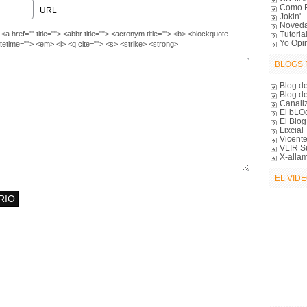
Como F
URL
Jokin'
Noved
Tutoria
<a href="" title=""> <abbr title=""> <acronym title=""> <b> <blockquote
Yo Opin
atetime=""> <em> <i> <q cite=""> <s> <strike> <strong>
BLOGS
Blog de
Blog de
Canali
El bLO
El Blo
Lixcial
Vicente
VLIR S
X-alla
EL VIDE