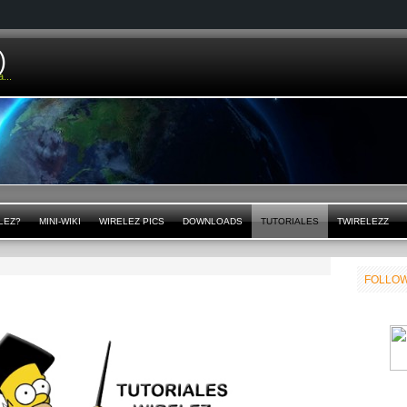
)
...
LEZ?
MINI-WIKI
WIRELEZ PICS
DOWNLOADS
TUTORIALES
TWIRELEZZ
FOLLOW
ELEZZ BLOG