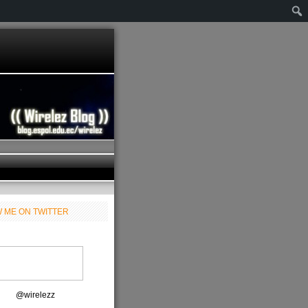
 ME ON TWITTER
@wirelezz