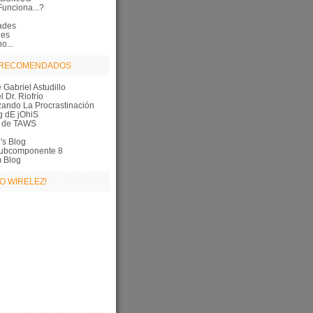
unciona...?
ades
les
o...
 RECOMENDADOS
 Gabriel Astudillo
l Dr. Riofrío
zando La Procrastinación
g dE jOhiS
g de TAWS
's Blog
ubcomponente 8
m Blog
O WIRELEZ!