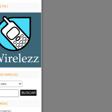
 PIC!
OS WIRELEZ
RÍAS
GSM/3G