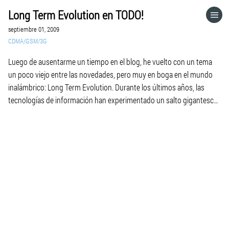
Long Term Evolution en TODO!
HOME
septiembre 01, 2009
CDMA/GSM/3G
CATEGORÍAS
Luego de ausentarme un tiempo en el blog, he vuelto con un tema
un poco viejo entre las novedades, pero muy en boga en el mundo
IR A
inalámbrico: Long Term Evolution. Durante los últimos años, las
tecnologías de información han experimentado un salto gigantesco
en innovación. Ciertamente la apertura de la información en la Red,
VISITA EL SITIO WEB
así […]