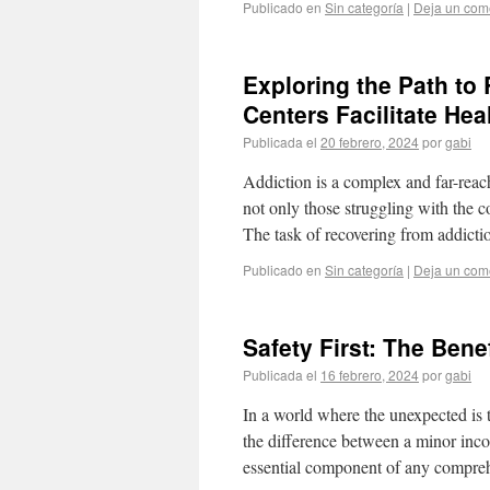
Publicado en
Sin categoría
|
Deja un com
Exploring the Path to
Centers Facilitate Hea
Publicada el
20 febrero, 2024
por
gabi
Addiction is a complex and far-reach
not only those struggling with the co
The task of recovering from addicti
Publicado en
Sin categoría
|
Deja un com
Safety First: The Bene
Publicada el
16 febrero, 2024
por
gabi
In a world where the unexpected is 
the difference between a minor inco
essential component of any compre