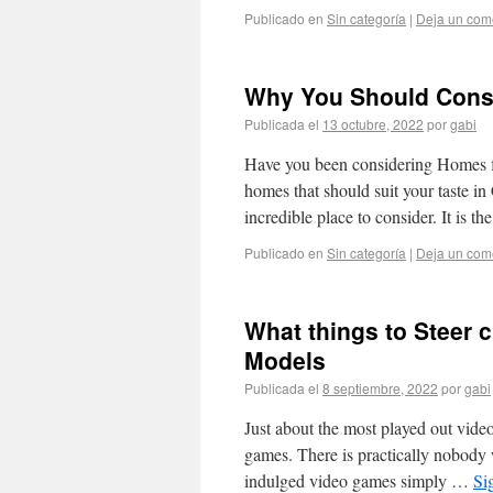
Publicado en
Sin categoría
|
Deja un com
Why You Should Consi
Publicada el
13 octubre, 2022
por
gabi
Have you been considering Homes for
homes that should suit your taste in
incredible place to consider. It is t
Publicado en
Sin categoría
|
Deja un com
What things to Steer c
Models
Publicada el
8 septiembre, 2022
por
gabi
Just about the most played out vide
games. There is practically nobody
indulged video games simply …
Si