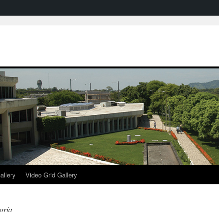
allery
Video Grid Gallery
oría