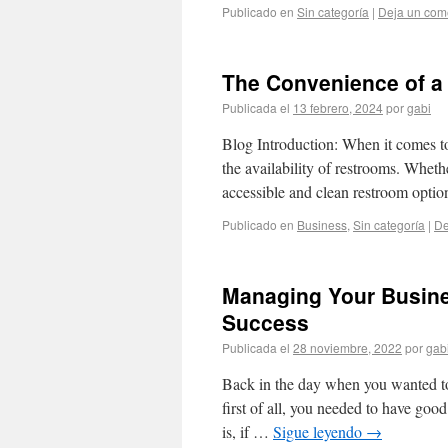
Publicado en
Sin categoría
|
Deja un com
The Convenience of a 
Publicada el
13 febrero, 2024
por
gabi
Blog Introduction: When it comes to 
the availability of restrooms. Whethe
accessible and clean restroom opti
Publicado en
Business
,
Sin categoría
|
De
Managing Your Busine
Success
Publicada el
28 noviembre, 2022
por
gab
Back in the day when you wanted to
first of all, you needed to have go
is, if …
Sigue leyendo
→