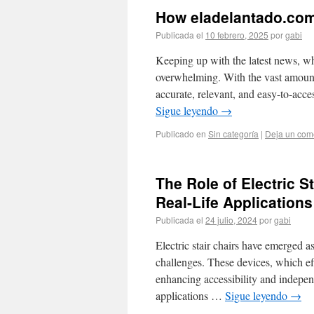
How eladelantado.com
Publicada el
10 febrero, 2025
por
gabi
Keeping up with the latest news, whet
overwhelming. With the vast amount 
accurate, relevant, and easy-to-acce
Sigue leyendo
→
Publicado en
Sin categoría
|
Deja un com
The Role of Electric St
Real-Life Application
Publicada el
24 julio, 2024
por
gabi
Electric stair chairs have emerged as
challenges. These devices, which eff
enhancing accessibility and indepe
applications …
Sigue leyendo
→