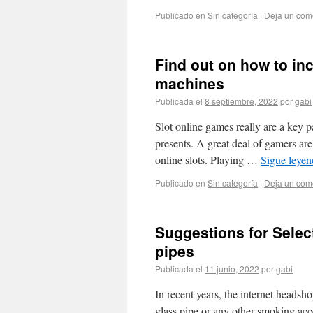
Publicado en
Sin categoría
|
Deja un com
Find out on how to inc
machines
Publicada el
8 septiembre, 2022
por
gabi
Slot online games really are a key p
presents. A great deal of gamers ar
online slots. Playing …
Sigue leye
Publicado en
Sin categoría
|
Deja un com
Suggestions for Selec
pipes
Publicada el
11 junio, 2022
por
gabi
In recent years, the internet headsh
glass pipe or any other smoking acce