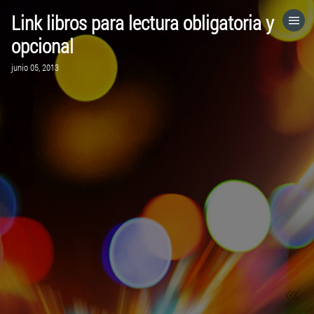
Link libros para lectura obligatoria y
HOME
opcional
junio 05, 2013
CATEGORÍAS
IR A
VISITA EL SITIO WEB