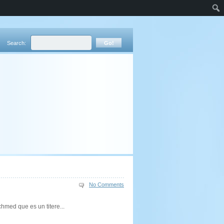
Search:
No Comments
hmed que es un titere...