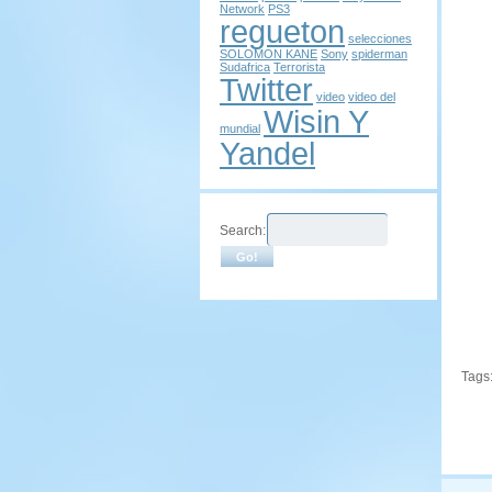
Network
PS3
regueton
selecciones
SOLOMON KANE
Sony
spiderman
Sudafrica
Terrorista
Twitter
video
video del
Wisin Y
mundial
Yandel
Search:
Tags