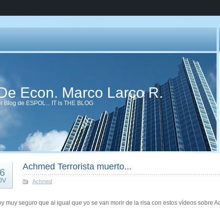
 De Econ. Marco Larco R.
er Blog de ESPOL... IT is THE BLOG
Achmed Terrorista muerto...
6
OV
Achmed
y muy seguro que al igual que yo se van morir de la risa con estos vídeos sobre Ac