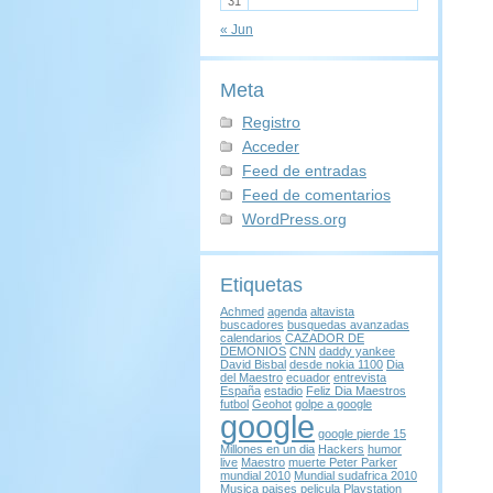
31
« Jun
Meta
Registro
Acceder
Feed de entradas
Feed de comentarios
WordPress.org
Etiquetas
Achmed
agenda
altavista
buscadores
busquedas avanzadas
calendarios
CAZADOR DE
DEMONIOS
CNN
daddy yankee
David Bisbal
desde nokia 1100
Dia
del Maestro
ecuador
entrevista
España
estadio
Feliz Dia Maestros
futbol
Geohot
golpe a google
google
google pierde 15
Millones en un dia
Hackers
humor
live
Maestro
muerte Peter Parker
mundial 2010
Mundial sudafrica 2010
Musica
paises
pelicula
Playstation