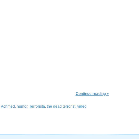
Continue reading »
:
Achmed
,
humor
,
Terrorista
,
the dead terrorist
,
video