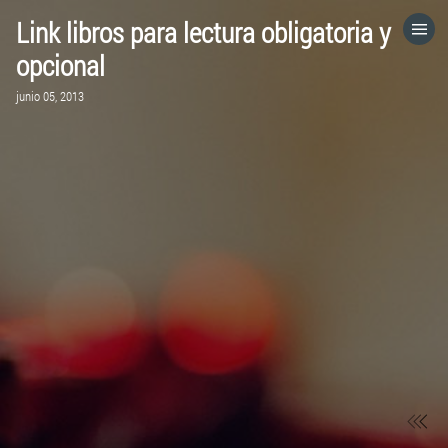
Link libros para lectura obligatoria y
HOME
opcional
junio 05, 2013
CATEGORÍAS
IR A
VISITA EL SITIO WEB