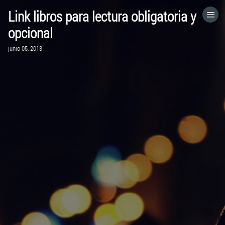
Link libros para lectura obligatoria y
HOME
opcional
junio 05, 2013
CATEGORÍAS
IR A
VISITA EL SITIO WEB