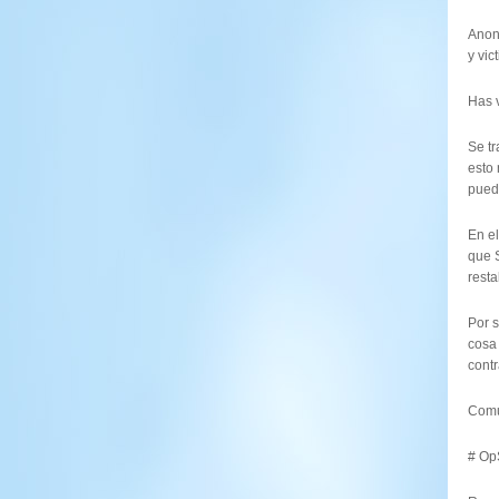
Anon
y vic
Has 
Se t
esto
puedo
En el
que 
resta
Por s
cosa
contr
Comu
# Op