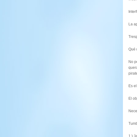
Inter
La a
Tres
Qué 
No p
quera
pirat
Es el
El o
Nece
Tumba
1.) J