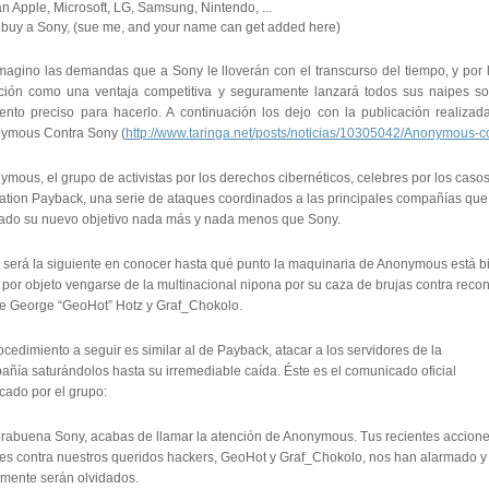
n Apple, Microsoft, LG, Samsung, Nintendo, ...
t buy a Sony, (sue me, and your name can get added here)
magino las demandas que a Sony le lloverán con el transcurso del tiempo, y por 
ación como una ventaja competitiva y seguramente lanzará todos sus naipes s
nto preciso para hacerlo. A continuación los dejo con la publicación realizada 
ymous Contra Sony (
http://www.taringa.net/posts/noticias/10305042/Anonymous-c
mous, el grupo de activistas por los derechos cibernéticos, celebres por los cas
ation Payback, una serie de ataques coordinados a las principales compañías que 
ijado su nuevo objetivo nada más y nada menos que Sony.
 será la siguiente en conocer hasta qué punto la maquinaria de Anonymous está
 por objeto vengarse de la multinacional nipona por su caza de brujas contra recon
e George “GeoHot” Hotz y Graf_Chokolo.
ocedimiento a seguir es similar al de Payback, atacar a los servidores de la
ñía saturándolos hasta su irremediable caída. Éste es el comunicado oficial
cado por el grupo:
rabuena Sony, acabas de llamar la atención de Anonymous. Tus recientes accion
les contra nuestros queridos hackers, GeoHot y Graf_Chokolo, nos han alarmado y
ilmente serán olvidados.