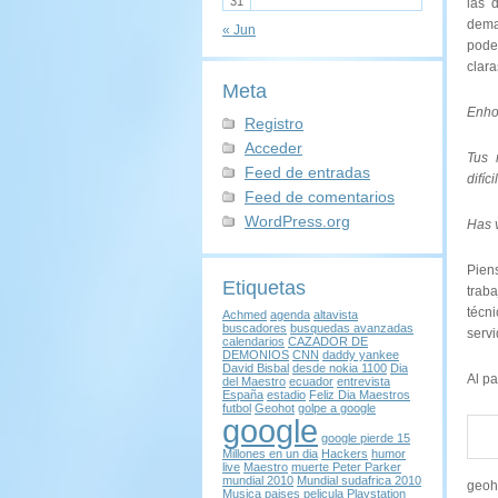
31
las 
dema
« Jun
pode
clara
Meta
Enho
Registro
Acceder
Tus 
Feed de entradas
difíc
Feed de comentarios
WordPress.org
Has 
Pien
Etiquetas
traba
técn
Achmed
agenda
altavista
buscadores
busquedas avanzadas
servi
calendarios
CAZADOR DE
DEMONIOS
CNN
daddy yankee
David Bisbal
desde nokia 1100
Dia
Al pa
del Maestro
ecuador
entrevista
España
estadio
Feliz Dia Maestros
futbol
Geohot
golpe a google
google
google pierde 15
Millones en un dia
Hackers
humor
live
Maestro
muerte Peter Parker
mundial 2010
Mundial sudafrica 2010
geoho
Musica
paises
pelicula
Playstation