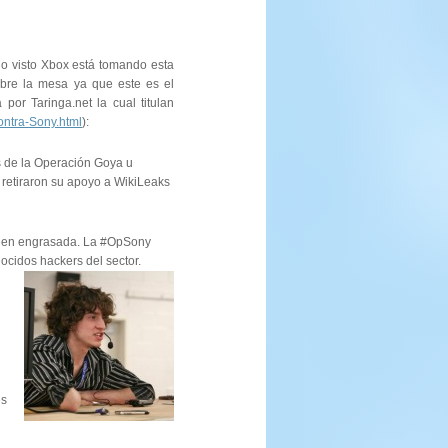
lo visto Xbox está tomando esta
obre la mesa ya que este es el
por Taringa.net la cual titulan
ontra-Sony.html
):
os de la Operación Goya u
retiraron su apoyo a WikiLeaks
 bien engrasada. La #OpSony
ocidos hackers del sector.
es