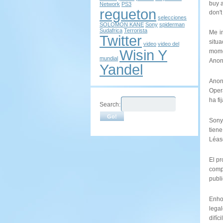
buy a
Network
PS3
regueton
don'
selecciones
SOLOMON KANE
Sony
spiderman
Sudafrica
Terrorista
Me i
Twitter
situ
video
video del
Wisin Y
mome
mundial
Anon
Yandel
Anony
Oper
ha f
Search:
Sony
tiene
Léas
El pr
compa
publi
Enho
lega
difíc