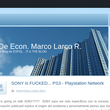
 De Econ. Marco Larco R.
er Blog de ESPOL... IT is THE BLOG
SONY is FUCKED... PS3 - Playstation Network
8
BR
Anonymous contra Sony
is going on with SONY???? SONY para ser más específicos con la consola 
inuación publicaré explica el origen del problema y personalmente pienso que So