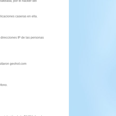
akeada, por el hacker del
licaciones caseras en ella.
 direcciones IP de las personas
isitaron geohot.com
fono.