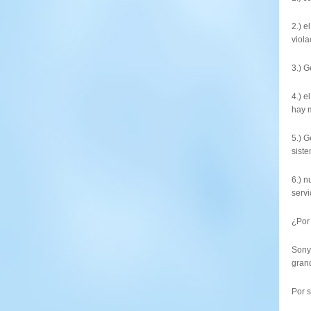
2.) 
viola
3.) G
4.) e
hay 
5.) G
siste
6.) 
serv
¿Por
Sony
gran
Por s