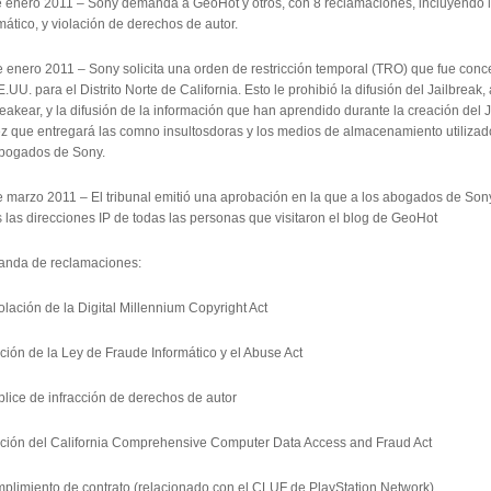
e enero 2011 – Sony demanda a GeoHot y otros, con 8 reclamaciones, incluyendo l
mático, y violación de derechos de autor.
 enero 2011 – Sony solicita una orden de restricción temporal (TRO) que fue conced
.UU. para el Distrito Norte de California. Esto le prohibió la difusión del Jailbreak,
reakear, y la difusión de la información que han aprendido durante la creación del 
z que entregará las comno insultosdoras y los medios de almacenamiento utilizado
abogados de Sony.
 marzo 2011 – El tribunal emitió una aprobación en la que a los abogados de Sony
 las direcciones IP de todas las personas que visitaron el blog de GeoHot
nda de reclamaciones:
olación de la Digital Millennium Copyright Act
ción de la Ley de Fraude Informático y el Abuse Act
lice de infracción de derechos de autor
ación del California Comprehensive Computer Data Access and Fraud Act
mplimiento de contrato (relacionado con el CLUF de PlayStation Network)