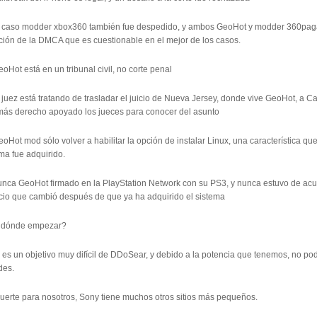
el caso modder xbox360 también fue despedido, y ambos GeoHot y modder 360pagan
ción de la DMCA que es cuestionable en el mejor de los casos.
eoHot está en un tribunal civil, no corte penal
l juez está tratando de trasladar el juicio de Nueva Jersey, donde vive GeoHot, a 
más derecho apoyado los jueces para conocer del asunto
eoHot mod sólo volver a habilitar la opción de instalar Linux, una característica q
ma fue adquirido.
nunca GeoHot firmado en la PlayStation Network con su PS3, y nunca estuvo de acu
icio que cambió después de que ya ha adquirido el sistema
 dónde empezar?
 es un objetivo muy difícil de DDoSear, y debido a la potencia que tenemos, no p
des.
uerte para nosotros, Sony tiene muchos otros sitios más pequeños.