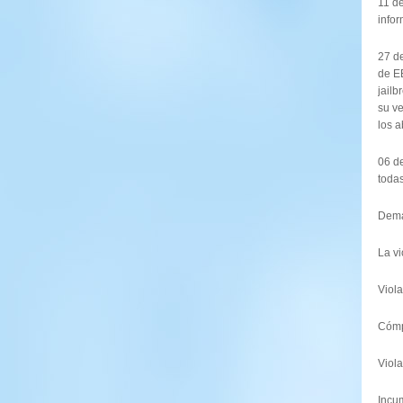
11 d
infor
27 de
de EE
jailb
su ve
los 
06 de
todas
Dema
La vi
Viola
Cómp
Viol
Incu