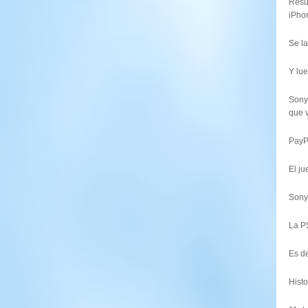
Resu
iPho
Se la
Y lue
Sony
que v
PayP
El ju
Sony 
La P
Es de
Hist