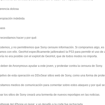
ferencia dolosa
propiación indebida
pass
necesitamos hacer y por qué:
odemos, y no permitiremos que Sony censure información. Si compramos algo, es 
mos con ello. GeoHot específicamente jailbreakeó la PS3 para permitir el uso de a
ería no era posible con el exploit de GeoHot, que de todos modos no importa.
 deber de Anonymous ayudar a este joven, y protestar contra la censura de Sony.
bjetivo de esta operación es DDoSear sitios web de Sony, como una forma de prote
sitamos medios de comunicación para comentar sobre estos ataques y por qué se 
r los sitios de Sony creará una tormenta de nuevos reportajes en las noticias.
ailbreak del iPhone es legal, y un desafío a la corte fue rechazada