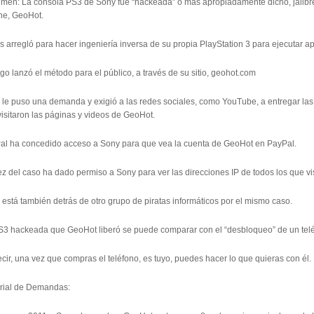
men: La consola PS3 de Sony fue “hackeada” o más apropiadamente dicho, jailbre
ne, GeoHot.
s arregló para hacer ingeniería inversa de su propia PlayStation 3 para ejecutar ap
go lanzó el método para el público, a través de su sitio, geohot.com
 le puso una demanda y exigió a las redes sociales, como YouTube, a entregar las
isitaron las páginas y videos de GeoHot.
al ha concedido acceso a Sony para que vea la cuenta de GeoHot en PayPal.
ez del caso ha dado permiso a Sony para ver las direcciones IP de todos los que v
está también detrás de otro grupo de piratas informáticos por el mismo caso.
S3 hackeada que GeoHot liberó se puede comparar con el “desbloqueo” de un telé
cir, una vez que compras el teléfono, es tuyo, puedes hacer lo que quieras con él.
orial de Demandas: