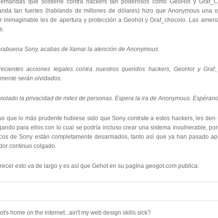
demandas que sostiene contra hackers tan poderosos como GeoHot y Graf_C
nda tan fuertes (hablando de millones de dólares) hizo que Anonymous una o
r inimaginable les de apertura y protección a Geohot y Graf_chocolo. Las am
s:
rabuena Sony, acabas de llamar la atención de Anonymous.
recientes acciones legales contra nuestros queridos hackers, GeoHot y Gra
ilmente serán olvidados.
violado la privacidad de miles de personas. Espera la ira de Anonymous. Espérano
so que lo más prudente hubiese sido que Sony contrate a estos hackers, les den 
jando para ellos con lo cual se podría incluso crear una sistema invulnerable, po
icos de Sony están completamente desarmados, tanto así que ya han pasado a
dor continuo colgado.
recer esto va de largo y es así que Gehot en su pagína geogot.com publica:
t's home on the internet...ain't my web design skills sick?