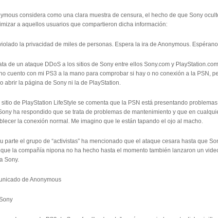
ymous considera como una clara muestra de censura, el hecho de que Sony ocult
timizar a aquellos usuarios que compartieron dicha información:
violado la privacidad de miles de personas. Espera la ira de Anonymous. Espérano
rata de un ataque DDoS a los sitios de Sony entre ellos Sony.com y PlayStation.c
 no cuento con mi PS3 a la mano para comprobar si hay o no conexión a la PSN, p
 abrir la página de Sony ni la de PlayStation.
 sitio de PlayStation LifeStyle se comenta que la PSN está presentando problemas 
Sony ha respondido que se trata de problemas de mantenimiento y que en cualqu
blecer la conexión normal. Me imagino que le están tapando el ojo al macho.
u parte el grupo de “activistas” ha mencionado que el ataque cesara hasta que So
 que la compañía nipona no ha hecho hasta el momento también lanzaron un vi
a Sony.
nicado de Anonymous
Sony