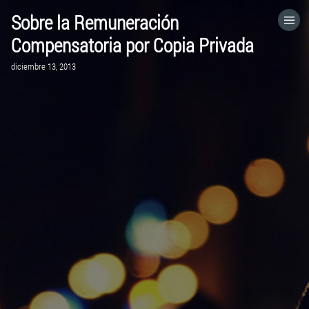
Sobre la Remuneración
HOME
Compensatoria por Copia Privada
diciembre 13, 2013
CATEGORÍAS
IR A
VISITA EL SITIO WEB