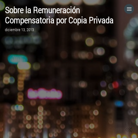
Sobre la Remuneración
HOME
Compensatoria por Copia Privada
diciembre 13, 2013
CATEGORÍAS
IR A
VISITA EL SITIO WEB