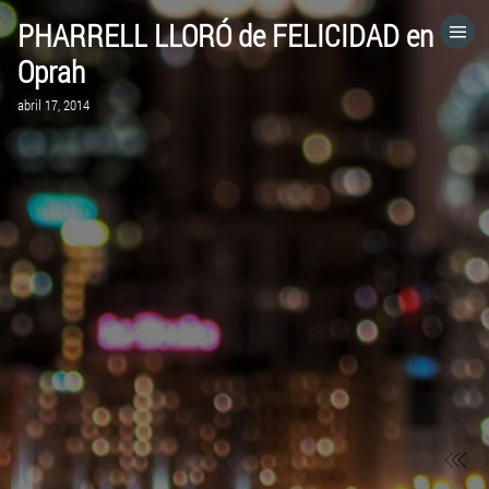
PHARRELL LLORÓ de FELICIDAD en
HOME
Oprah
abril 17, 2014
CATEGORÍAS
IR A
VISITA EL SITIO WEB