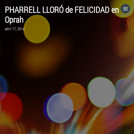
PHARRELL LLORÓ de FELICIDAD en
HOME
Oprah
abril 17, 2014
CATEGORÍAS
IR A
VISITA EL SITIO WEB